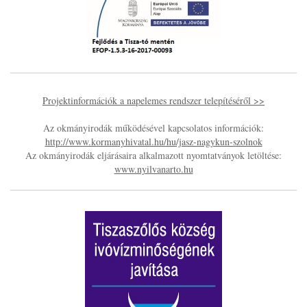
Projektinformációk a napelemes rendszer telepítéséről >>
Az okmányirodák működésével kapcsolatos információk:
http://www.kormanyhivatal.hu/hu/jasz-nagykun-szolnok
Az okmányirodák eljárásaira alkalmazott nyomtatványok letöltése:
www.nyilvanarto.hu