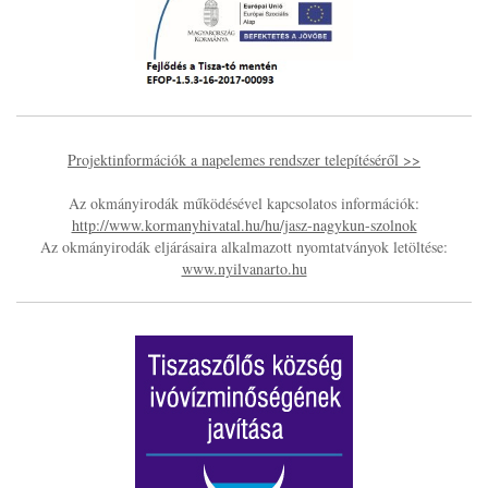
Projektinformációk a napelemes rendszer telepítéséről >>
Az okmányirodák működésével kapcsolatos információk:
http://www.kormanyhivatal.hu/hu/jasz-nagykun-szolnok
Az okmányirodák eljárásaira alkalmazott nyomtatványok letöltése:
www.nyilvanarto.hu