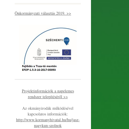
Önkormányzati választás 2019. >>
Projektinformációk a napelemes
rendszer telepítéséről >>
Az okmányirodák működésével
kapcsolatos információk:
http://www.kormanyhivatal.hu/hu/jasz-
nagykun-szolnok