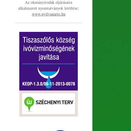
Az okmányirodák eljárásaira
alkalmazott nyomtatványok letöltése:
www.nyilvanarto.hu