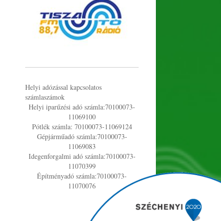
Helyi adózással kapcsolatos
számlaszámok
Helyi iparűzési adó számla:70100073-
11069100
Pótlék számla: 70100073-11069124
Gépjárműadó számla:70100073-
11069083
Idegenforgalmi adó számla:70100073-
11070399
Építményadó számla:70100073-
11070076