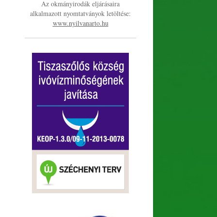
Az okmányirodák eljárásaira
alkalmazott nyomtatványok letöltése:
www.nyilvanarto.hu