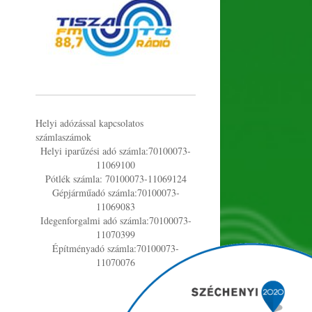
Helyi adózással kapcsolatos
számlaszámok
Helyi iparűzési adó számla:70100073-
11069100
Pótlék számla: 70100073-11069124
Gépjárműadó számla:70100073-
11069083
Idegenforgalmi adó számla:70100073-
11070399
Építményadó számla:70100073-
11070076