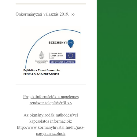
Önkormányzati választás 2019. >>
Projektinformációk a napelemes
rendszer telepítéséről >>
Az okmányirodák működésével
kapcsolatos információk:
http://www.kormanyhivatal.hu/hu/jasz-
nagykun-szolnok