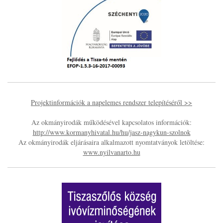
Projektinformációk a napelemes rendszer telepítéséről >>
Az okmányirodák működésével kapcsolatos információk:
http://www.kormanyhivatal.hu/hu/jasz-nagykun-szolnok
Az okmányirodák eljárásaira alkalmazott nyomtatványok letöltése:
www.nyilvanarto.hu