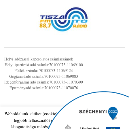
Helyi adózással kapcsolatos számlaszámok
Helyi iparűzési adó számla:70100073-11069100
Pótlék számla: 70100073-11069124
Gépjárműadó számla:70100073-11069083
Idegenforgalmi adó számla:70100073-11070399
Építményadó számla:70100073-11070076
Weboldalunk sütiket (cookie) használ működése folyamán, hogy a
legjobb felhasználói élményt nyújthassa Önnek, továbbá
© 2026 Tiszaszolos.hu. All Rights Reserved
látogatottsága mérése céljából A sütik használatát bármikor