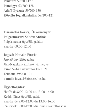
Pénztár:
59/200-127
Pénzügy:
59/200-128
Adó/Pályázat:
59/200-130
Közcélú foglalkoztatás:
59/200-121
Tiszaszőlős Községi Önkormányzat
Polgármester: Soltész András
Polgármester ügyfélfogadása:
Szerda: 09:00-12:00
Jegyző:
Horváth Piroska
Jegyző ügyfélfogadása: –
Jász-Nagykun-Szolnok vármegye
Cím:
5244 Tiszaszőlős Fő u. 21.
Telefon:
59/200-121
e-mail:
hivatal@tiszaszolos.hu
Ügyfélfogadás
:
Hétfő: de.8:00-12:00 du.13:00-16:00
Kedd: Nincs ügyfélfogadás
Szerda: de.8:00-12:00 du.13:00-16:00
Csütörtök: 8:00-12:00 du. nincs ügyfélfogadás