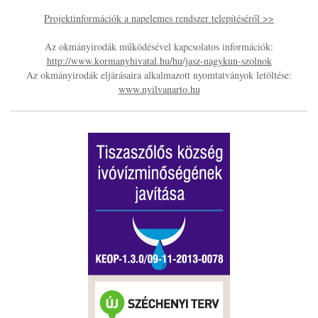
Projektinformációk a napelemes rendszer telepítéséről >>
Az okmányirodák működésével kapcsolatos információk:
http://www.kormanyhivatal.hu/hu/jasz-nagykun-szolnok
Az okmányirodák eljárásaira alkalmazott nyomtatványok letöltése:
www.nyilvanarto.hu