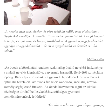
„A nevelés nem csak elveken és okos taktikán múlik, mert elsősorban a
lényünkkel nevelünk. A nevelés: titkos metakommunikáció. Ami jó benned
és tiszta, és ami rossz és koszos, továbbadod. A gyerek remegi félelmeidet,
aggódja az aggodalmaidat – de éli a nyugalmadat és derűdet is – ha
valódi.”
Müller Péter
„Az óvoda a közoktatási rendszer szakmailag önálló nevelési intézménye,
a családi nevelés kiegészítője, a gyermek harmadik életévétől az iskolába
lépésig. Biztosítja az óvodáskorú gyermek fejlődésének és nevelésének
optimális feltételeit. Az óvoda funkciói: óvó-védő, szociális, nevelő-
személyiségfejlesztő funkció. Az óvoda közvetetten segíti az iskolai
közösségbe történő beilleszkedéshez szükséges gyermeki
személyiségvonások fejlődését”
(Óvodai nevelés országos alapprogramja)