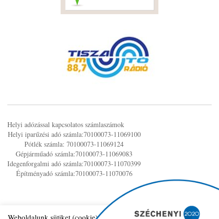
Helyi adózással kapcsolatos számlaszámok
Helyi iparűzési adó számla:70100073-11069100
Pótlék számla: 70100073-11069124
Gépjárműadó számla:70100073-11069083
Idegenforgalmi adó számla:70100073-11070399
Építményadó számla:70100073-11070076
Weboldalunk sütiket (cookie) használ működése folyamán, hogy a