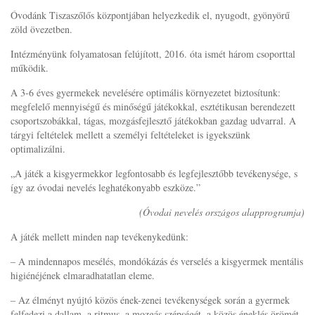
Óvodánk Tiszaszőlős központjában helyezkedik el, nyugodt, gyönyörű
zöld övezetben.
Intézményünk folyamatosan felújított, 2016. óta ismét három csoporttal
működik.
A 3-6 éves gyermekek nevelésére optimális környezetet biztosítunk:
megfelelő mennyiségű és minőségű játékokkal, esztétikusan berendezett
csoportszobákkal, tágas, mozgásfejlesztő játékokban gazdag udvarral. A
tárgyi feltételek mellett a személyi feltételeket is igyekszünk
optimalizálni.
„A játék a kisgyermekkor legfontosabb és legfejlesztőbb tevékenysége, s
így az óvodai nevelés leghatékonyabb eszköze.”
(Óvodai nevelés országos alapprogramja)
A játék mellett minden nap tevékenykedünk:
– A mindennapos mesélés, mondókázás és verselés a kisgyermek mentális
higiénéjének elmaradhatatlan eleme.
– Az élményt nyújtó közös ének-zenei tevékenységek során a gyermek
felfedezi a dallam, a ritmus, a mozgás szépségét, a közös éneklés örömét.