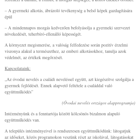
– A gyermeki alkotás, ábrázoló tevékenység a belső képek gazdagítására
épül
– A mindennapos mozgás kedvezően befolyásolja a gyermeki szervezet
növekedését, teherbíró-ellenálló képességét.
A környezet megismerése, a valóság felfedezése során pozitív érzelmi
viszonya alakul a természethez, az emberi alkotásokhoz, tanulja azok
védelmét, az értékek megőrzését.
Kapcsolataink:
„Az óvodai nevelés a családi neveléssel együtt, azt kiegészítve szolgálja a
gyermek fejlődését. Ennek alapvető feltétele a családdal való
együttműködés”
(Óvodai nevelés országos alapprogramja)
Intézményünk és a fenntartója között kölcsönös bizalmon alapuló
együttműködés van.
A település intézményeivel is rendszeresen együttműködünk: látogatjuk
az időseket, közös programokon veszünk részt az iskolával, látogatásokat