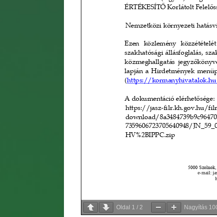
Oldal
1
/
2
Nagyítás
10