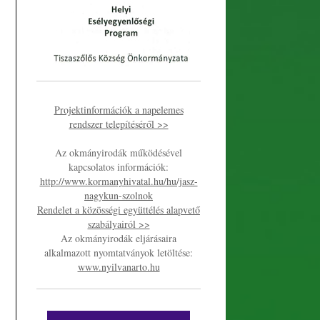
Projektinformációk a napelemes
rendszer telepítéséről >>
Az okmányirodák működésével
kapcsolatos információk:
http://www.kormanyhivatal.hu/hu/jasz-
nagykun-szolnok
Rendelet a közösségi együttélés alapvető
szabályairól >>
Az okmányirodák eljárásaira
alkalmazott nyomtatványok letöltése:
www.nyilvanarto.hu