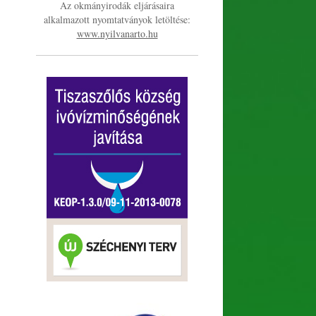
Az okmányirodák eljárásaira
alkalmazott nyomtatványok letöltése:
www.nyilvanarto.hu