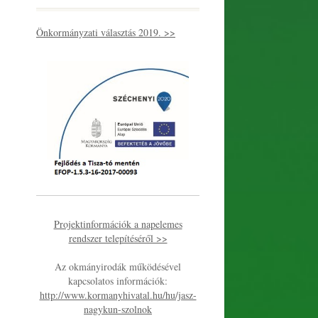
Önkormányzati választás 2019. >>
Projektinformációk a napelemes
rendszer telepítéséről >>
Az okmányirodák működésével
kapcsolatos információk:
http://www.kormanyhivatal.hu/hu/jasz-
nagykun-szolnok