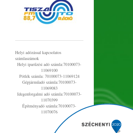
Helyi adózással kapcsolatos
számlaszámok
Helyi iparűzési adó számla:70100073-
11069100
Pótlék számla: 70100073-11069124
Gépjárműadó számla:70100073-
11069083
Idegenforgalmi adó számla:70100073-
11070399
Építményadó számla:70100073-
11070076