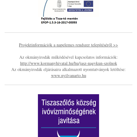
Projektinformációk a napelemes rendszer telepítéséről >>
Az okmányirodák működésével kapcsolatos információk:
http://www.kormanyhivatal.hu/hu/jasz-nagykun-szolnok
Az okmányirodák eljárásaira alkalmazott nyomtatványok letöltése:
www.nyilvanarto.hu