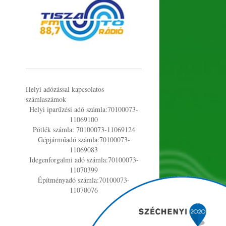
Helyi adózással kapcsolatos
számlaszámok
Helyi iparűzési adó számla:70100073-
11069100
Pótlék számla: 70100073-11069124
Gépjárműadó számla:70100073-
11069083
Idegenforgalmi adó számla:70100073-
11070399
Építményadó számla:70100073-
11070076