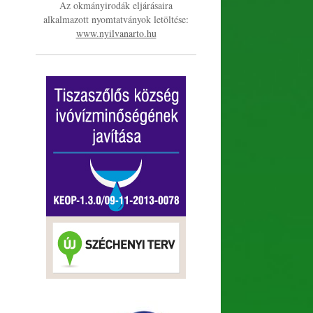
Az okmányirodák eljárásaira
alkalmazott nyomtatványok letöltése:
www.nyilvanarto.hu