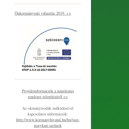
Önkormányzati választás 2019. >>
Projektinformációk a napelemes
rendszer telepítéséről >>
Az okmányirodák működésével
kapcsolatos információk:
http://www.kormanyhivatal.hu/hu/jasz-
nagykun-szolnok