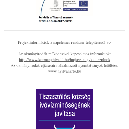
Projektinformációk a napelemes rendszer telepítéséről >>
Az okmányirodák működésével kapcsolatos információk:
http://www.kormanyhivatal.hu/hu/jasz-nagykun-szolnok
Az okmányirodák eljárásaira alkalmazott nyomtatványok letöltése:
www.nyilvanarto.hu