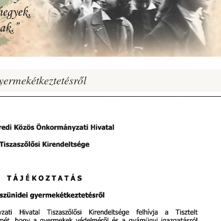
yermekétkeztetésről