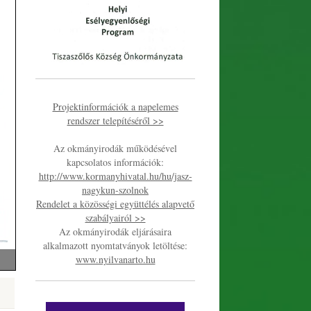
Projektinformációk a napelemes
rendszer telepítéséről >>
Az okmányirodák működésével
kapcsolatos információk:
http://www.kormanyhivatal.hu/hu/jasz-
nagykun-szolnok
Rendelet a közösségi együttélés alapvető
szabályairól >>
Az okmányirodák eljárásaira
alkalmazott nyomtatványok letöltése:
www.nyilvanarto.hu