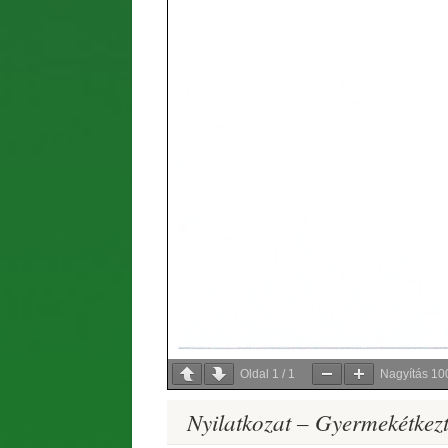
Oldal
1
/
1
Nagyítás
10
Nyilatkozat – Gyermekétkezt