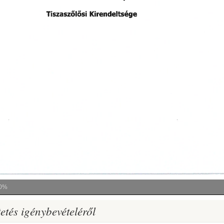
0%
etés igénybevételéről