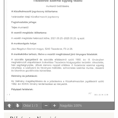
Oldal
1
/
3
Nagyítás
100%