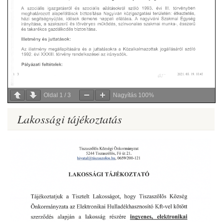
Oldal
1
/
3
Nagyítás
100%
Lakossági tájékoztatás