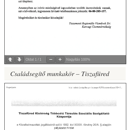
Oldal
1
/
1
Nagyítás
100%
Családsegítő munkakör – Tiszafüred