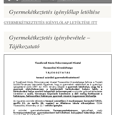
Gyermekétkeztetés igénylőlap letöltése
GYERMEKÉTKEZTETÉS IGÉNYLŐLAP LETÖLTÉSE ITT
Gyermekétkeztetés igénybevétele –
Tájékozatató