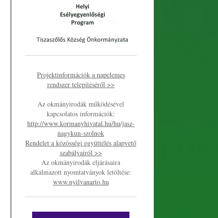
Projektinformációk a napelemes
rendszer telepítéséről >>
Az okmányirodák működésével
kapcsolatos információk:
http://www.kormanyhivatal.hu/hu/jasz-
nagykun-szolnok
Rendelet a közösségi együttélés alapvető
szabályairól >>
Az okmányirodák eljárásaira
alkalmazott nyomtatványok letöltése:
www.nyilvanarto.hu