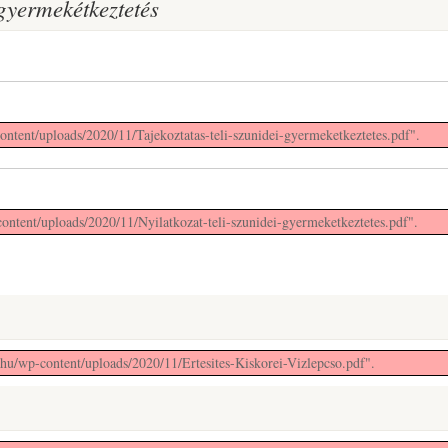
 gyermekétkeztetés
ontent/uploads/2020/11/Tajekoztatas-teli-szunidei-gyermeketkeztetes.pdf".
content/uploads/2020/11/Nyilatkozat-teli-szunidei-gyermeketkeztetes.pdf".
.hu/wp-content/uploads/2020/11/Ertesites-Kiskorei-Vizlepcso.pdf".