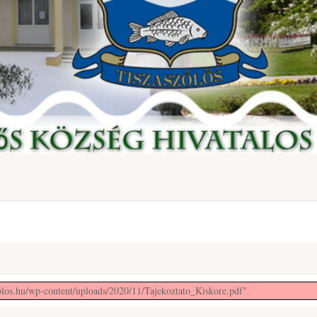
olos.hu/wp-content/uploads/2020/11/Tajekoztato_Kiskore.pdf".