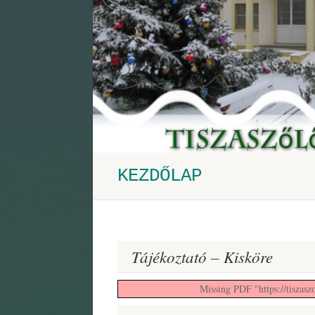
KEZDŐLAP
Tájékoztató – Kisköre
Missing PDF "https://tiszasz