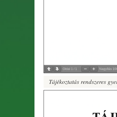
Oldal
1
/
1
Nagyítás
10
Tájékoztatás rendszeres gy