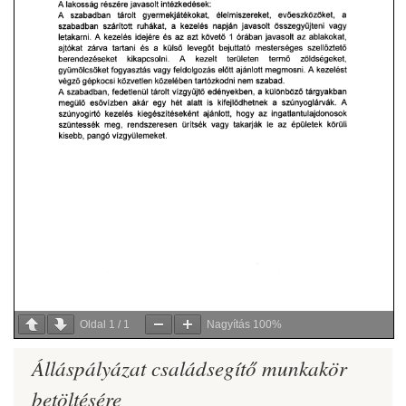
Oldal
1
/
1
Nagyítás
100%
Álláspályázat családsegítő munkakör
betöltésére