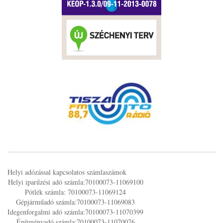
Helyi adózással kapcsolatos számlaszámok
Helyi iparűzési adó számla:70100073-11069100
Pótlék számla: 70100073-11069124
Gépjárműadó számla:70100073-11069083
Idegenforgalmi adó számla:70100073-11070399
Építményadó számla:70100073-11070076