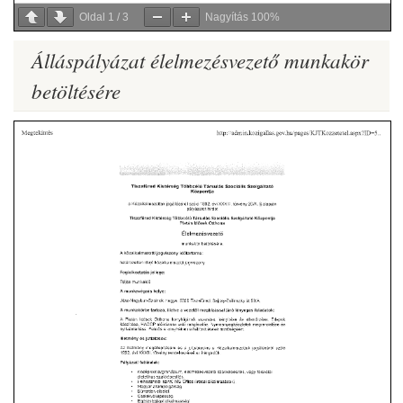
Oldal
1
/
3
Nagyítás
100%
Álláspályázat élelmezésvezető munkakör
betöltésére