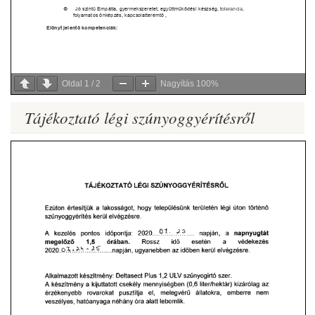
Oldal
1
/
2
Nagyítás
100%
Tájékoztató légi szúnyoggyérítésről