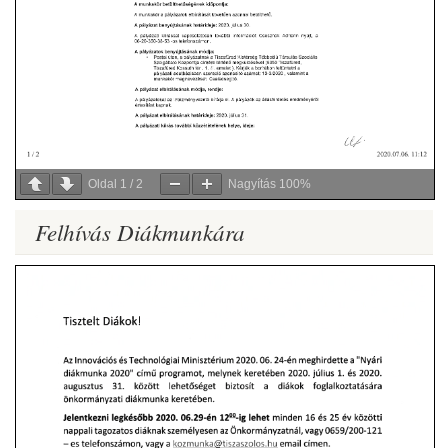
Oldal
1
/
2
Nagyítás
100%
Felhívás Diákmunkára