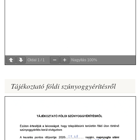
Oldal
1
/
1
Nagyítás
100%
Tájékoztató földi szúnyoggyérítésről