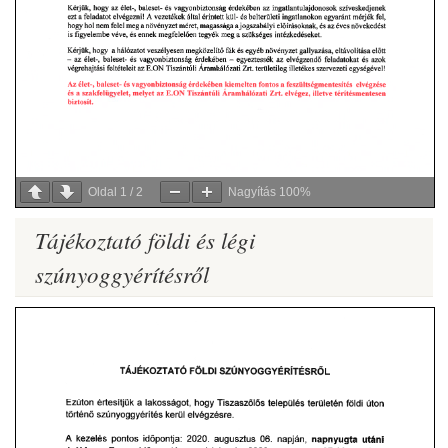
Oldal
1
/
2
Nagyítás
100%
Tájékoztató földi és légi
szúnyoggyérítésről