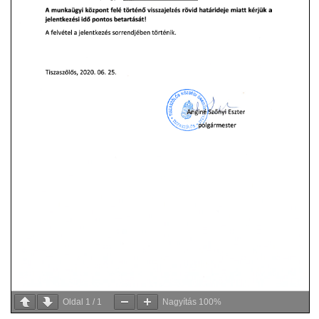
Oldal
1
/
1
Nagyítás
100%