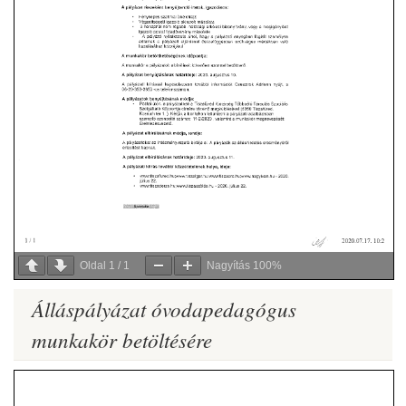
Oldal
1
/
1
Nagyítás
100%
Álláspályázat óvodapedagógus
munkakör betöltésére