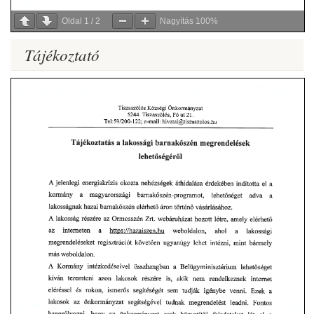
Oldal
1
/
2
Nagyítás
100%
Tájékoztató