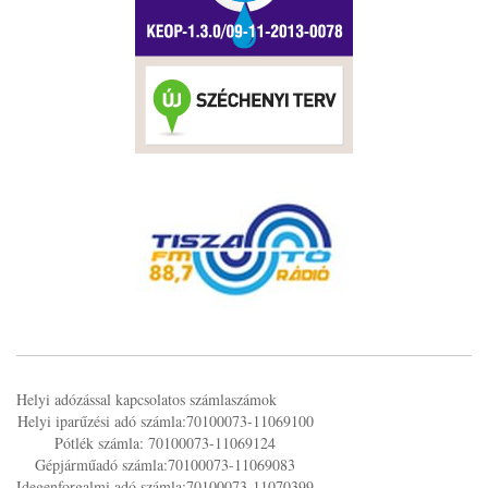
Helyi adózással kapcsolatos számlaszámok
Helyi iparűzési adó számla:70100073-11069100
Pótlék számla: 70100073-11069124
Gépjárműadó számla:70100073-11069083
Idegenforgalmi adó számla:70100073-11070399