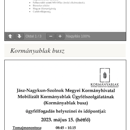
Oldal
1
/
3
Nagyítás
100%
Kormányablak busz