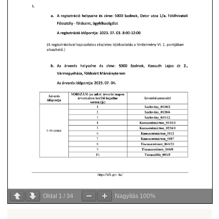
Oldal
1
/
34
Nagyítás
100%