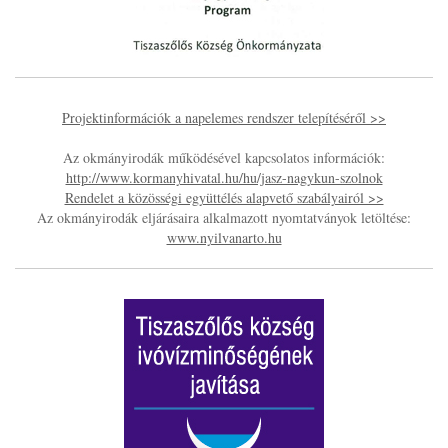
Projektinformációk a napelemes rendszer telepítéséről >>
Az okmányirodák működésével kapcsolatos információk:
http://www.kormanyhivatal.hu/hu/jasz-nagykun-szolnok
Rendelet a közösségi együttélés alapvető szabályairól >>
Az okmányirodák eljárásaira alkalmazott nyomtatványok letöltése:
www.nyilvanarto.hu