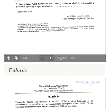
Oldal
1
/
1
Nagyítás
100%
Felhívás