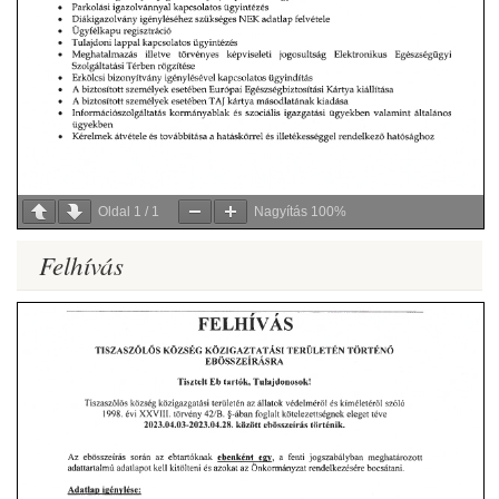
Oldal
1
/
1
Nagyítás
100%
Felhívás