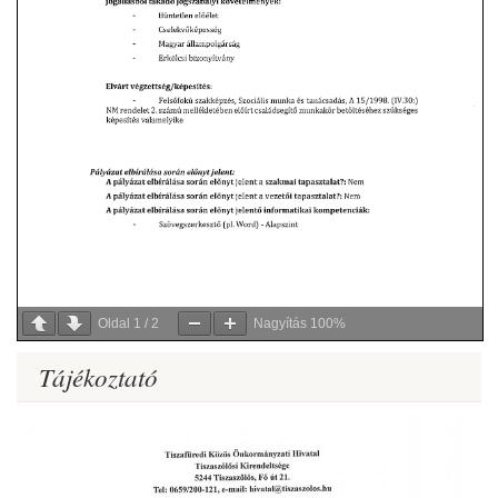
Oldal
1
/
2
Nagyítás
100%
Tájékoztató