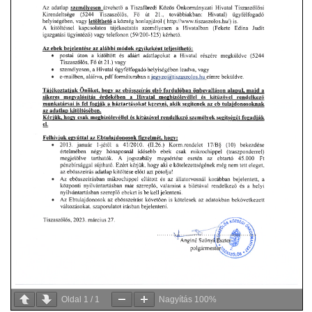
Oldal
1
/
1
Nagyítás
100%