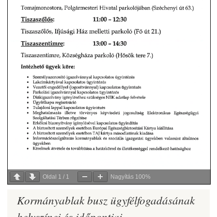
Oldal
1
/
1
Nagyítás
100%
Kormányablak busz ügyfélfogadásának
helyszínei és időpontjai