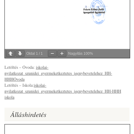
Oldal
1
/
1
Nagyítás
100%
Letöltés – Óvoda:
iskolai-
nyilatkozat_szunidei_gyermeketkeztetes_igenybevetelehez_HH-
HHHÓvoda
Letöltés – Iskola:
iskolai-
nyilatkozat_szunidei_gyermeketkeztetes_igenybevetelehez_HH-HHH
iskola
Álláshirdetés