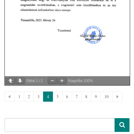
Oldal
1
/
1
Nagyítás
100%
1
2
3
4
5
6
7
8
9
10