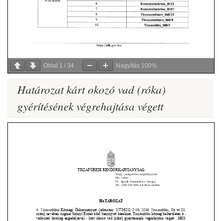
Oldal
1
/
34
Nagyítás
100%
Határozat kárt okozó vad (róka)
gyérítésének végrehajtása végett