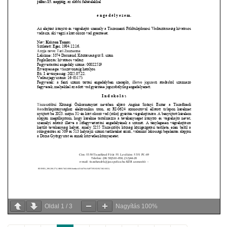
Oldal
1
/
3
Nagyítás
100%