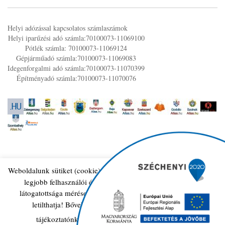
Helyi adózással kapcsolatos számlaszámok
Helyi iparűzési adó számla:70100073-11069100
Pótlék számla: 70100073-11069124
Gépjárműadó számla:70100073-11069083
Idegenforgalmi adó számla:70100073-11070399
Építményadó számla:70100073-11070076
Weboldalunk sütiket (cookie) használ működése folyamán, hogy a
legjobb felhasználói élményt nyújthassa Önnek, továbbá
© 2026 Tiszaszolos.hu. All Rights Reserved
látogatottsága mérése céljából A sütik használatát bármikor
letilthatja! Bővebb információkat erről Adatkezelési
Bővebben
tájékoztatónkban olvashat.
Elfogad