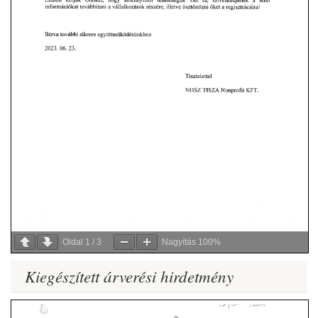
Oldal
1
/
3
Nagyítás
100%
Kiegészített árverési hirdetmény