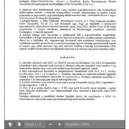
Oldal
1
/
2
Nagyítás
100%