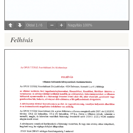
Oldal
1
/
6
Nagyítás
100%
Felhívás