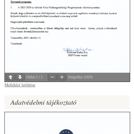
Oldal
1
/
1
Nagyítás
100%
Melléklet letöltése
Adatvédelmi tájékoztató