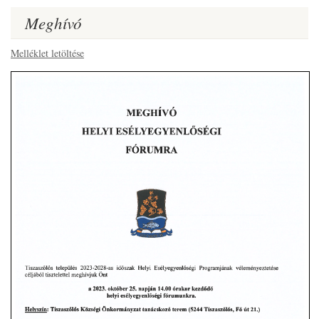
Meghívó
Melléklet letöltése