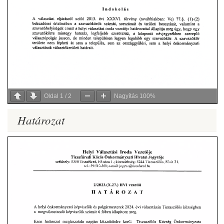
Oldal
1
/
2
Nagyítás
100%
Határozat