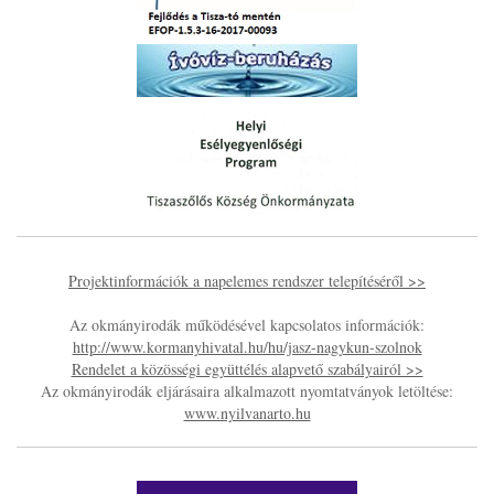
Projektinformációk a napelemes rendszer telepítéséről >>
Az okmányirodák működésével kapcsolatos információk:
http://www.kormanyhivatal.hu/hu/jasz-nagykun-szolnok
Rendelet a közösségi együttélés alapvető szabályairól >>
Az okmányirodák eljárásaira alkalmazott nyomtatványok letöltése:
www.nyilvanarto.hu