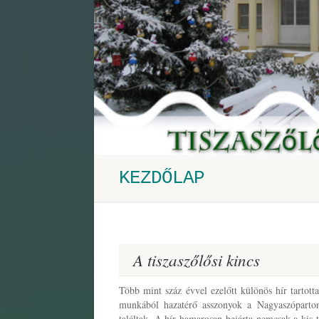
KEZDŐLAP
A tiszaszőlősi kincs
Több mint száz évvel ezelőtt különös hír tartot
munkából hazatérő asszonyok a Nagyaszóparton
találtak. A hír hamarosan bejárta nemcsak a kis t