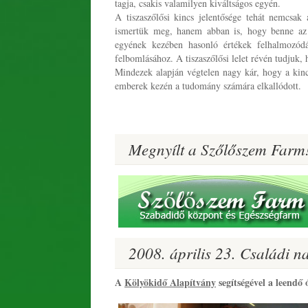
tagja, csakis valamilyen kiváltságos egyén.
A tiszaszőlősi kincs jelentősége tehát nemcsak
ismertük meg, hanem abban is, hogy benne az é
egyének kezében hasonló értékek felhalmozódás
felbomlásához. A tiszaszőlősi lelet révén tudjuk,
Mindezek alapján végtelen nagy kár, hogy a kincs
emberek kezén a tudomány számára elkallódott.
Megnyílt a Szőlőszem Farm
2008. április 23. Családi 
A
Kölyökidő Alapítvány
segítségével a leendő 