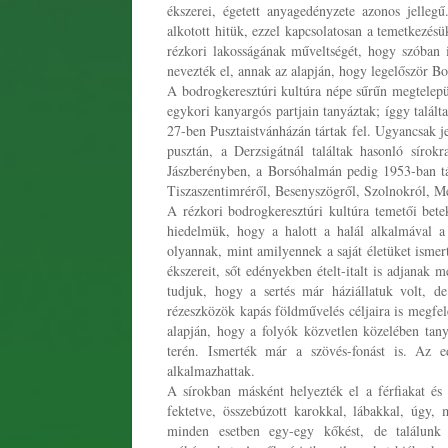
ékszerei, égetett anyagedényzete azonos jelleg
alkotott hitük, ezzel kapcsolatosan a temetkezés
rézkori lakosságának műveltségét, hogy szóban 
nevezték el, annak az alapján, hogy legelőször Bo
A bodrogkeresztúri kultúra népe sűrűn megtelepü
egykori kanyargós partjain tanyáztak; íggy talált
27-ben Pusztaistvánházán tártak fel. Ugyancsak j
pusztán, a Derzsigátnál találtak hasonló sírok
Jászberényben, a Borsóhalmán pedig 1953-ban tár
Tiszaszentimréről, Besenyszögről, Szolnokról, Me
A rézkori bodrogkeresztúri kultúra temetői betek
hiedelmük, hogy a halott a halál alkalmával a 
olyannak, mint amilyennek a saját életüket ismert
ékszereit, sőt edényekben ételt-italt is adjanak 
tudjuk, hogy a sertés már háziállatuk volt, de
rézeszközök kapás földművelés céljaira is megfel
alapján, hogy a folyók közvetlen közelében tanyá
terén. Ismerték már a szövés-fonást is. Az ed
alkalmazhattak.
A sírokban másként helyezték el a férfiakat és
fektetve, összebúzott karokkal, lábakkal, úgy,
minden esetben egy-egy kőkést, de találunk t