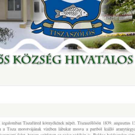
ta izgalomban Tiszafüred környékének népét. Tiszaszőlősön 1839. augusztus 1
 a Tisza morotvájának vízében lábukat mosva a partból kiálló aranytárgy
iszamenti falut, hanem szétfutott az egész vidékén is. Boldog-boldogtalan siete