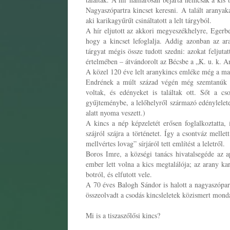
Nagyaszópartra kincset keresni. A talált aranya
aki karikagyűrűt csináltatott a lelt tárgyból.
A hír eljutott az akkori megyeszékhelyre, Egerbe
hogy a kincset lefoglalja. Addig azonban az ar
tárgyat mégis össze tudott szedni: azokat feljut
értelmében – átvándorolt az Bécsbe a „K. u. k. An
A közel 120 éve lelt aranykincs emléke még a ma
Endrének a múlt század végén még szemtanúk me
voltak, és edényeket is találtak ott. Sőt a cs
gyűjteménybe, a lelőhelyről származó edénylelet
alatt nyoma veszett.)
A kincs a nép képzeletét erősen foglalkoztatta
szájról szájra a történetet. Így a csontváz mell
mellvértes lovag” sírjáról tett említést a leletről.
Boros Imre, a községi tanács hivatalsegéde az 
ember lett volna a kics megtalálója; az arany kar
botról, és elfutott vele.
A 70 éves Balogh Sándor is halott a nagyaszópart
összeolvadt a csodás kincsleletek közismert mond
Mi is a tiszaszőlősi kincs?