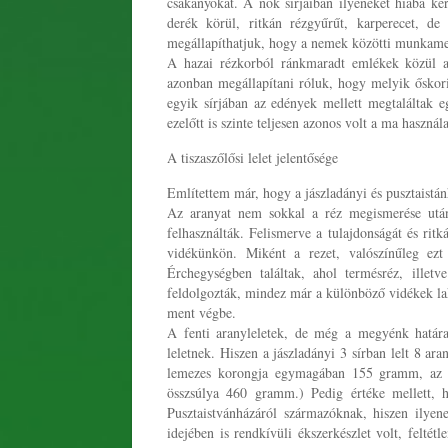
csákányokat. A nők sírjaiban ilyeneket hiába ke
derék körül, ritkán rézgyűrűt, karperecet, d
megállapíthatjuk, hogy a nemek közötti munkamego
A hazai rézkorból ránkmaradt emlékek közül a 
azonban megállapítani róluk, hogy melyik őskori
egyik sírjában az edények mellett megtaláltak 
ezelőtt is szinte teljesen azonos volt a ma haszná
A tiszaszőlősi lelet jelentősége
Említettem már, hogy a jászladányi és pusztaistán
Az aranyat nem sokkal a réz megismerése után
felhasználták. Felismerve a tulajdonságát és rit
vidékünkön. Miként a rezet, valószínűleg ez
Érchegységben találtak, ahol termésréz, illetv
feldolgozták, mindez már a különböző vidékek lako
ment végbe.
A fenti aranyleletek, de még a megyénk határai
leletnek. Hiszen a jászladányi 3 sírban lelt 8 ar
lemezes korongja egymagában 155 gramm, az e
összsúlya 460 gramm.) Pedig értéke mellett,
Pusztaistvánházáról származóknak, hiszen ilyene
idejében is rendkívüli ékszerkészlet volt, feltét