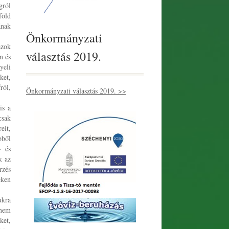
gról
föld
ának
Önkormányzati
azok
választás 2019.
n és
yeli
ket,
ról,
Önkormányzati választás 2019. >>
is a
csak
eit,
bből
- és
k az
rzés
eken
ukra
dnem
ket,