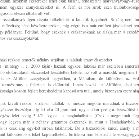
resünk, azokban ékszereket lehet csak találni, rendszerint márványgyöngy-fűzé
e nem egyszer aranyékszereket is. A férfi és női sírok ezen különbözőség
szlás élesen elhatárolt volt.
rézcsákányok igen régóta felkeltették a kutatók figyelmét. Sokáig nem tu
 műveltség népe készítette azokat, míg végre is a már említett jászladányi te
egy példányát. Feltűnő, hogy ezeknek a csákányoknak az alakja már 4 ezredé
latos vas csákányokéval.
házi rézkori temetők néhány sírjában is találtak arany ékszereket.
 (mintegy i. e. 2000 táján) hazánk egykori lakosai már széltében ismerté
kább előfordulását, ékszereket készítettek belőle. Ez volt a második megismert
t is az Alföldet szegélyező hegyekben, a Mátrában, de különösen az Erd
e termésarany a felszínen is előfordul. Innen hozták az Alföldre, ahol az
ssága közötti fejlett kereskedelmi kapcsolatra utal, amely bizonyára csere ala
nk kívüli rézkori sírokban találtak is, messze mögötte maradnak a tiszasző
anyékszer összsúlya alig éri el a 20 grammot, ugyanakkor pedig a tiszaszőlősi k
gész lelet pedig 3 1/2 kg-ot is meghaladhatta. (Csak a megmaradt tár
 hogy legyen már a néhány grammos ékszernek is, mint a Jászladányból, 
k is csak alig egy-két sírban találhatók. De a tiszaszőlősi kincs, amely a 
lenül különösebb értéket képviselhetett: birtokosa sem lehetett a közösség egys