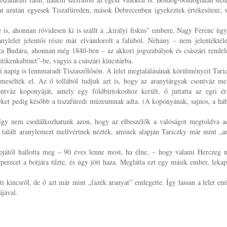
kat azután egyesek Tiszafüreden, mások Debrecenben igyekeztek értékesíteni; v
 is, ahonnan rövidesen ki is szállt a „királyi fiskus” embere, Nagy Ferenc ügy
anylelet jelentős része már elvándorolt a faluból. Néhány – nem jelentéktel
atta Budára, ahonnan még 1840-ben – az akkori jogszabályok és császári rendel
tikenkabinet”-be, vagyis a császári kincstárba.
i napig is fennmaradt Tiszaszőlősön. A lelet megtalálásának körülményeit Tari
sélték el. Az ő tollából tudjuk azt is, hogy az aranytárgyak csontváz mel
ontváz koponyáját, amely egy földbirtokoshoz került, ő juttatta az egri ér
eket pedig később a tiszafüredi múzeumnak adta. (A koponyának, sajnos, a há
, így nem csodálkozhatunk azon, hogy az elbeszélők a valóságot megtoldva a
ett talált aranylemezt mellvértnek nézték, aminek alapján Tariczky már mint „a
apjától hallotta meg – 90 éves lenne most, ha élne, – hogy valami Herczeg 
perecet a botjára tűzte, és úgy jött haza. Meglátta ezt egy másik ember, lekap
i kincsről, de ő azt már mint „fazék aranyat” emlegette. Így lassan a lelet em
ájával.