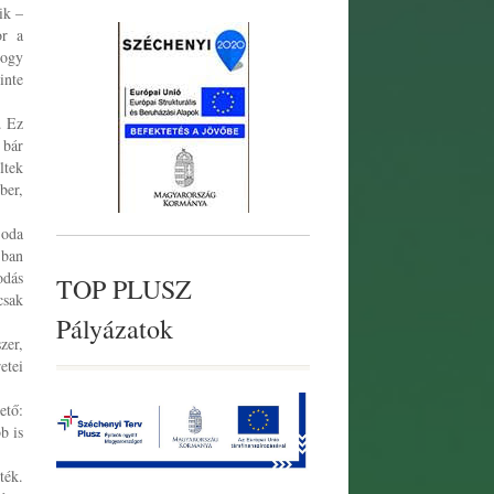
ik –
or a
hogy
inte
. Ez
 bár
ltek
ber,
 oda
-ban
odás
TOP PLUSZ
csak
Pályázatok
zer,
etei
ető:
b is
ték.