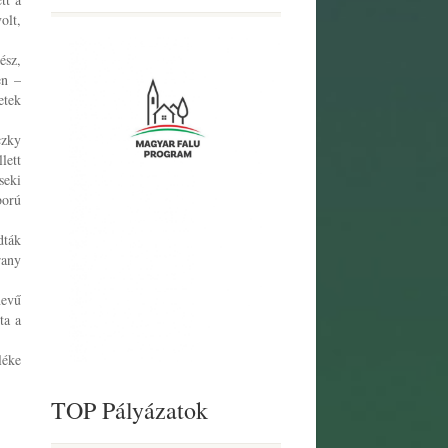
olt,
ész,
en –
etek
czky
lett
seki
ború
dták
rany
nevű
ta a
léke
TOP Pályázatok