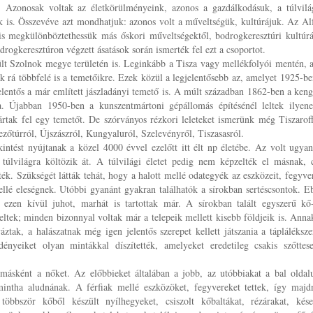
ű. Azonosak voltak az életkörülményeink, azonos a gazdálkodásuk, a túlvilá
ük is. Összevéve azt mondhatjuk: azonos volt a műveltségük, kultúrájuk. Az Al
is megkülönböztethessük más őskori műveltségektől, bodrogkeresztúri kultúr
drogkeresztúron végzett ásatások során ismerték fel ezt a csoportot.
lt Szolnok megye területén is. Leginkább a Tisza vagy mellékfolyói mentén, 
ak rá többfelé is a temetőikre. Ezek közül a legjelentősebb az, amelyet 1925-be
elentős a már említett jászladányi temető is. A múlt században 1862-ben a keng
ra. Újabban 1950-ben a kunszentmártoni gépállomás építésénél leltek ilyene
tak fel egy temetőt. De szórványos rézkori leleteket ismerünk még Tiszaroff
zőtúrról, Újszászról, Kungyaluról, Szelevényről, Tiszasasról.
intést nyújtanak a közel 4000 évvel ezelőtt itt élt np életébe. Az volt ugyan
túlvilágra költözik át. A túlvilági életet pedig nem képzelték el másnak, 
ék. Szükségét látták tehát, hogy a halott mellé odategyék az eszközeit, fegyver
mellé eleségnek. Utóbbi gyanánt gyakran találhatók a sírokban sertéscsontok. E
 ezen kívül juhot, marhát is tartottak már. A sírokban talált egyszerű kő
eltek; minden bizonnyal voltak már a telepeik mellett kisebb földjeik is. Anna
ztak, a halászatnak még igen jelentős szerepet kellett játszania a tápláléksze
ényeiket olyan mintákkal díszítették, amelyeket eredetileg csakis szőttes
 másként a nőket. Az előbbieket általában a jobb, az utóbbiakat a bal oldal
 mintha aludnának. A férfiak mellé eszközöket, fegyvereket tettek, így maj
öbbször kőből készült nyílhegyeket, csiszolt kőbaltákat, rézárakat, kése