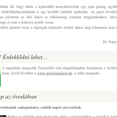
 abban áll, hogy általa a legkorábbi aranyékszereink egy igen gazdag együtt
rtékfelhalmozódásnak is egy korábbi emlékét sejthetjük. Az egyes kiválts
a jelentette az első lépést az ősközösségi rendszer meglazulásához, időv
 hogy ez már a rézkorra nyúlik vissza.
lelet jelentős része a régiségek kulturális értékét akkor még felismerni nem 
Dr. Patay
! Érdeklődni lehet…
A napokban megnyílik Tiszaszőlős első idegenforgalmi beruházása a Szőlő
farm. Erről bővebbet a
www.szoloszemfarm.hu
-n lehet megtudni.
nap az óvodában
óvodásaink csalogatására, családi napot szerveztünk.
Sajnos az időjárás nem kedvezett ezért a nagyteremben a gyerekek ked