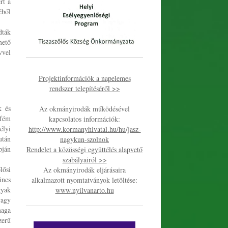
rt a
éből
dták
mető
vvel
Projektinformációk a napelemes
rendszer telepítéséről >>
k és
Az okmányirodák működésével
 fém
kapcsolatos információk:
élyi
http://www.kormanyhivatal.hu/hu/jasz-
után
nagykun-szolnok
pján
Rendelet a közösségi együttélés alapvető
szabályairól >>
lősi
Az okmányirodák eljárásaira
incs
alkalmazott nyomtatványok letöltése:
gyak
www.nyilvanarto.hu
vagy
maga
zerű