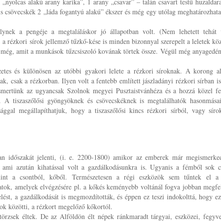
„nyolcas alakú arany karika”, 1 arany „csavar” – talán csavart testű huzaldar
is csövecskék 2 „láda fogantyú alakú” ékszer és még egy utólag meghatározhata
ynek a pengéje a megtaláláskor jó állapotban volt. (Nem lehetett tehát 
.) a rézkori sírok jellemző tűzkő-kése is minden bizonnyal szerepelt a leletek köz
l még, amit a munkások tűzcsiszoló kovának törtek össze. Végül még anyagedé
gzetes és különösen az utóbbi gyakori lelete a rézkori síroknak. A korong a
, csak a rézkorban. Ilyen volt a fentebb említett jászladányi rézkori sírban is
ismertünk az ugyancsak Szolnok megyei Pusztaistvánhéza és a hozzá közel f
. A tiszaszőlősi gyöngyöknek és csövecskéknek is megtalálhatók hasonmása
nsággal megállapíthatjuk, hogy a tiszaszőlősi kincs rézkori sírból, vagy síro
an időszakát jelenti, (i. e. 2200-1800) amikor az emberek már megismerke
 ami azután kihatással volt a gazdálkodásunkra is. Ugyanis a fémből sok c
 mint a csontból, kőből. Természetesen a régi eszközök sem tűntek el a
tok, amelyek elvégzésére pl. a kőkés keményebb voltánál fogva jobban megfel
lést, a gazdálkodását is megmozdították, és éppen ez teszi indokolttá, hogy ez
k közötti, a rézkort megelőző kőkortól.
örzsek éltek. De az Alföldön élt népek ránkmaradt tárgyai, eszközei, fegyve