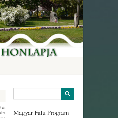
3-án
Magyar Falu Program
akra
tt a