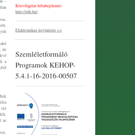
ab –
Közvilágítás hibabejelentés
tlan
http://plh.hu/
vas,
ött,
Elektronikus ügyintézés >>
nyek
lakú
, de
Szemléletformáló
ekvő
ik a
Programok KEHOP-
kból
5.4.1-16-2016-00507
dtek
élra
 réz
elt,
t az
rei,