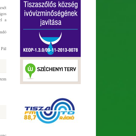
esét
ágos
el a
tudó
 Pál
szem
venc