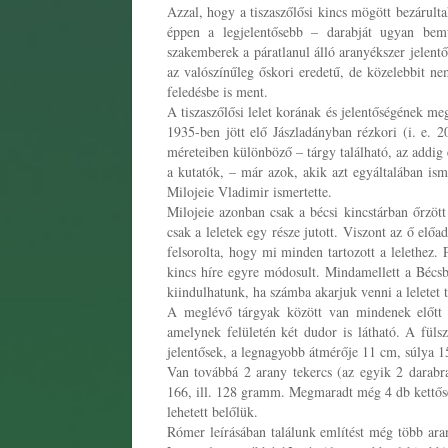
Azzal, hogy a tiszaszőlősi kincs mögött bezárulta
éppen a legjelentősebb – darabját ugyan bem
szakemberek a páratlanul álló aranyékszer jelentő
az valószínűleg őskori eredetű, de közelebbit ne
feledésbe is ment.
A tiszaszőlősi lelet korának és jelentőségének m
1935-ben jött elő Jászladányban rézkori (i. e. 
méreteiben különböző – tárgy található, az addig 
a kutatók, – már azok, akik azt egyáltalában isme
Milojeie Vladimir ismertette.
Milojeie azonban csak a bécsi kincstárban őrzött
csak a leletek egy része jutott. Viszont az ő elő
felsorolta, hogy mi minden tartozott a lelethez. 
kincs híre egyre módosult. Mindamellett a Bécsb
kiindulhatunk, ha számba akarjuk venni a leletet t
A meglévő tárgyak között van mindenek előtt i
amelynek felületén két dudor is látható. A füls
jelentősek, a legnagyobb átmérője 11 cm, súlya 1
Van továbbá 2 arany tekercs (az egyik 2 darabra
166, ill. 128 gramm. Megmaradt még 4 db kettőse
lehetett belőlük.
Rómer leírásában találunk említést még több ar