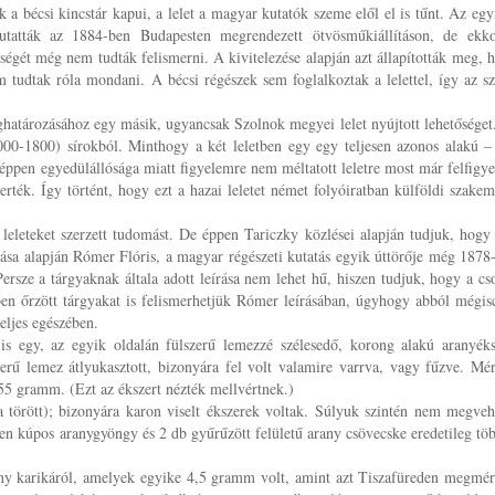
k a bécsi kincstár kapui, a lelet a magyar kutatók szeme elől el is tűnt. Az egy
utatták az 1884-ben Budapesten megrendezett ötvösműkiállításon, de ekk
ségét még nem tudták felismerni. A kivitelezése alapján azt állapították meg, 
m tudtak róla mondani. A bécsi régészek sem foglalkoztak a lelettel, így az sz
eghatározásához egy másik, ugyancsak Szolnok megyei lelet nyújtott lehetőséget
2000-1800) sírokból. Minthogy a két leletben egy egy teljesen azonos alakú –
éppen egyedülállósága miatt figyelemre nem méltatott leletre most már felfigye
rték. Így történt, hogy ezt a hazai leletet német folyóiratban külföldi szakem
 leleteket szerzett tudomást. De éppen Tariczky közlései alapján tudjuk, hogy
adása alapján Rómer Flóris, a magyar régészeti kutatás egyik úttörője még 1878
Persze a tárgyaknak általa adott leírása nem lehet hű, hiszen tudjuk, hogy a cs
en őrzött tárgyakat is felismerhetjük Rómer leírásában, úgyhogy abból mégis
eljes egészében.
s egy, az egyik oldalán fülszerű lemezzé szélesedő, korong alakú aranyéks
zerű lemez átlyukasztott, bizonyára fel volt valamire varrva, vagy fűzve. Mér
55 gramm. (Ezt az ékszert nézték mellvértnek.)
 törött); bizonyára karon viselt ékszerek voltak. Súlyuk szintén nem megveh
n kúpos aranygyöngy és 2 db gyűrűzött felületű arany csövecske eredetileg töb
any karikáról, amelyek egyike 4,5 gramm volt, amint azt Tiszafüreden megmér