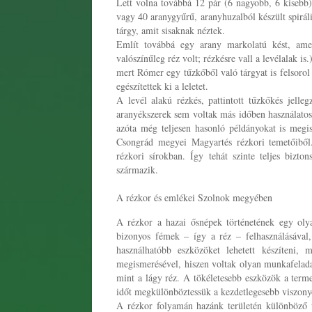
Lett volna továbbá 12 pár (6 nagyobb, 6 kisebb) 
vagy 40 aranygyűrű, aranyhuzalból készült spirál
tárgy, amit sisaknak néztek.
Említ továbbá egy arany markolatú kést, amel
valószínűleg réz volt; rézkésre vall a levélalak is
mert Rómer egy tűzkőből való tárgyat is felsoro
egészítettek ki a leletet.
A levél alakú rézkés, pattintott tűzkőkés jelle
aranyékszerek sem voltak más időben használatosak
azóta még teljesen hasonló példányokat is meg
Csongrád megyei Magyartés rézkori temetőiből
rézkori sírokban. Így tehát szinte teljes bizto
származik.
A rézkor és emlékei Szolnok megyében
A rézkor a hazai ősnépek történetének egy oly
bizonyos fémek – így a réz – felhasználásával,
használhatóbb eszközöket lehetett készíteni,
megismerésével, hiszen voltak olyan munkafelada
mint a lágy réz. A tökéletesebb eszközök a terme
időt megkülönböztessük a kezdetlegesebb viszonyo
A rézkor folyamán hazánk területén különböző t