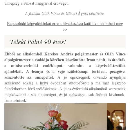
ünnepség a Szózat hangjaival ért véget.
A fotókat Oláh Vince és Gönczi Ágnes készítette.
Kapcsolódó képgalériánkat erre a hivatkozásra kattintva tekintheti meg
>>
Teleki Pálné 90 éves!
Ebből az alkalomból Kerekes András polgármester és Oláh Vince
alpolgármester a családja körében köszöntötte Irma nénit, és átadták
a miniszterelnöki emléklapot, valamint a képviselő-testület
ajándékát. A leánya és a veje születésnapi tortával, pezsgővel
köszöntötte az ünnepeltet.
A jó egészségnek örvendő nyugdíjas
szakácsnő sokáig a helyi óvodában sütött-főzött a ma már legszebb
felnőttkorban lévő szőlősieknek. A jeles évforduló alkalmából szeretnénk
megköszönni a sok finomságot, és jó egészséget, sok örömet kívánunk
Irma néninek!