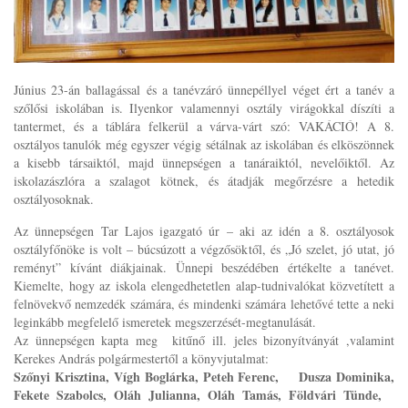
Június 23-án ballagással és a tanévzáró ünnepéllyel véget ért a tanév a
szőlősi iskolában is. Ilyenkor valamennyi osztály virágokkal díszíti a
tantermet, és a táblára felkerül a várva-várt szó: VAKÁCIÓ! A 8.
osztályos tanulók még egyszer végig sétálnak az iskolában és elköszönnek
a kisebb társaiktól, majd ünnepségen a tanáraiktól, nevelőiktől. Az
iskolazászlóra a szalagot kötnek, és átadják megőrzésre a hetedik
osztályosoknak.
Az ünnepségen Tar Lajos igazgató úr – aki az idén a 8. osztályosok
osztályfőnöke is volt – búcsúzott a végzősöktől, és „Jó szelet, jó utat, jó
reményt” kívánt diákjainak. Ünnepi beszédében értékelte a tanévet.
Kiemelte, hogy az iskola elengedhetetlen alap-tudnivalókat közvetített a
felnövekvő nemzedék számára, és mindenki számára lehetővé tette a neki
leginkább megfelelő ismeretek megszerzését-megtanulását.
Az ünnepségen kapta meg kitűnő ill. jeles bizonyítványát ,valamint
Kerekes András polgármestertől a könyvjutalmat:
Szőnyi Krisztina, Vígh Boglárka, Peteh Ferenc, Dusza Dominika,
Fekete Szabolcs, Oláh Julianna, Oláh Tamás, Földvári Tünde,