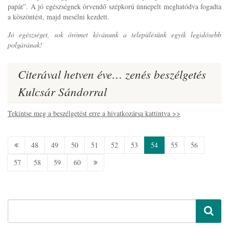
papát”. A jó egészségnek örvendő szépkorú ünnepelt meghatódva fogadta
a köszöntést, majd mesélni kezdett.
Jó egészséget, sok örömet kívánunk a településünk egyik legidősebb
polgárának!
Citerával hetven éve… zenés beszélgetés
Kulcsár Sándorral
Tekintse meg a beszélgetést erre a hivatkozársa kattintva >>
48
49
50
51
52
53
54
55
56
57
58
59
60