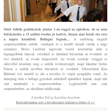
Sötét felhők gyülekeztek június 1-én reggel az égbolton, de ez nem
befolyásolta a 15 szőlősi óvodás jó kedvét, hiszen már hetek óta erre
a napra készültek: Ballagni fognak…
A zsúfolásig megtelt
csoportszobában szülők, vendégek és a kisebb társaik várták a nagy
eseményt. Boros Lászlóné tagóvoda vezető köszöntője után a
legnagyobbak tánccal, versekkel és dalokkal búcsúztak az óvodától, az
óvó néniktől, az óvoda dolgozóitól. Az óvoda vezetője virággal és
oklevéllel köszönte meg a szülők tevékenységét, majd Jakabné Széles
Emese a szülők nevében búcsúzott az óvodától. Elköszöntek Kiss
Bálintné óvó nénitől is, aki a nevelési év végén nyugdíjba vonul. Az
ünnepség után a ballagó gyerekek szüleiktől ajándékot kaptak, majd süti
várt mindenkit a csoportszobában… Legközelebb már csak
szeptemberben, az iskolában találkoznak.
A fotókat Tolvaj Lászlóné készítette
Képgalériánkat erre a hivatkozásra kattintva érheti el >>