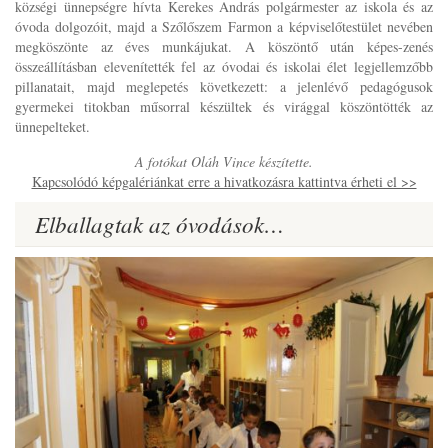
községi ünnepségre hívta Kerekes András polgármester az iskola és az
óvoda dolgozóit, majd a Szőlőszem Farmon a képviselőtestület nevében
megköszönte az éves munkájukat. A köszöntő után képes-zenés
összeállításban elevenítették fel az óvodai és iskolai élet legjellemzőbb
pillanatait, majd meglepetés következett: a jelenlévő pedagógusok
gyermekei titokban műsorral készültek és virággal köszöntötték az
ünnepelteket.
A fotókat Oláh Vince készítette.
Kapcsolódó képgalériánkat erre a hivatkozásra kattintva érheti el >>
Elballagtak az óvodások…