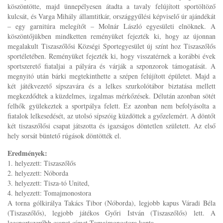
köszöntötte, majd ünnepélyesen átadta a tavaly felújított sportöltöző
kulcsát, és Varga Mihály államtitkár, országgyűlési képviselő úr ajándékát
– egy garnitúra melegítőt – Molnár László egyesületi elnöknek. A
köszöntőjükben mindketten reményüket fejezték ki, hogy az újonnan
megalakult Tiszaszőlősi Községi Sportegyesület új színt hoz Tiszaszőlős
sportéletében. Reményüket fejezték ki, hogy visszatérnek a korábbi évek
sportszerető fiataljai a pályára és várják a szponzorok támogatását. A
megnyitó után bárki megtekinthette a szépen felújított épületet. Majd a
két játékvezető sípszavára és a lelkes szurkolótábor biztatása mellett
megkezdődtek a küzdelmes, izgalmas mérkőzések. Délután azonban sötét
felhők gyülekeztek a sportpálya felett. Ez azonban nem befolyásolta a
fiatalok lelkesedését, az utolsó sípszóig küzdöttek a győzelemért. A döntőt
két tiszaszőlősi csapat játszotta és igazságos döntetlen született. Az első
hely sorsát büntető rúgások döntötték el.
Eredmények:
1. helyezett: Tiszaszőlős
2. helyezett: Nóborda
3. helyezett: Tisza-tó United,
4. helyezett: Tomajmonostora
A torna gólkirálya Takács Tibor (Nóborda), legjobb kapus Váradi Béla
(Tiszaszőlős), legjobb játékos Győri István (Tiszaszőlős) lett. A
legsportszerűbb csapat címet Tomajmonostora kapta.