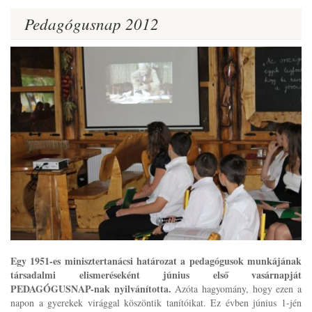
Pedagógusnap 2012
Egy 1951-es minisztertanácsi határozat a pedagógusok munkájának
társadalmi elismeréseként június első vasárnapját
PEDAGÓGUSNAP-nak nyilvánította.
Azóta hagyomány, hogy ezen a
napon a gyerekek virággal köszöntik tanítóikat. Ez évben június 1-jén