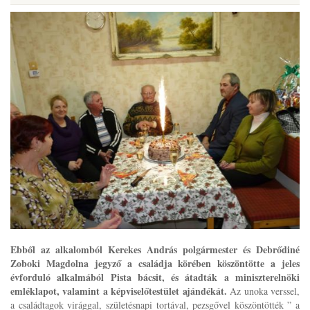
Ebből az alkalomból Kerekes András polgármester és Debrődiné
Zoboki Magdolna jegyző a családja körében köszöntötte a jeles
évforduló alkalmából Pista bácsit, és átadták a miniszterelnöki
emléklapot, valamint a képviselőtestület ajándékát.
Az unoka verssel,
a családtagok virággal, születésnapi tortával, pezsgővel köszöntötték ” a