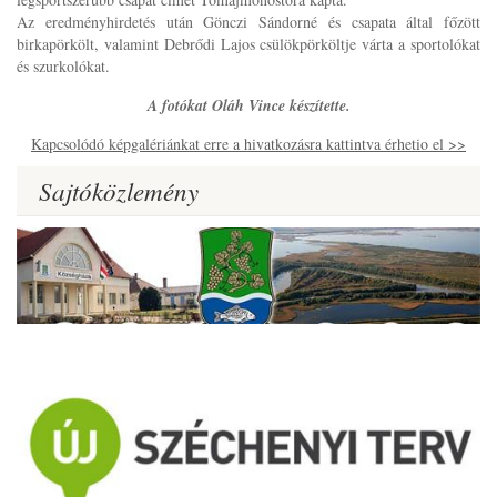
Az eredményhirdetés után Gönczi Sándorné és csapata által főzött
birkapörkölt, valamint Debrődi Lajos csülökpörköltje várta a sportolókat
és szurkolókat.
A fotókat Oláh Vince készítette.
Kapcsolódó képgalériánkat erre a hivatkozásra kattintva érhetio el >>
Sajtóközlemény