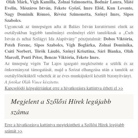
Oláh Márk, Vígh Kamilla, Zolnai Szimonetta, Bodnár Laura, Máté
Evelin, Mészáros István, Fekete Győző, Imre Előd, Kun Levente,
Nagy Dominik Rómeó, Révész Szimonetta, Szőnyi Imre, Sipos
Szabolcs.
Ugyancsak az ünnepségen adta át Balázs István kuratóriumi elnök az
osztályukban legjobb tanulmányi eredményt elért tanulóknak a „Cseh
Dobos Viktória,
István és néhai Szilágyi Ida Alapítvány” pénzjutalmát:
Peteh Ferenc, Sipos Szabolcs, Vígh Boglárka, Zolnai Dominika,
Csáti Norbert, Török László, Szőnyi Krisztina, Sári Bianka, Oláh
Marcell, Penti Péter, Bencze Viktória, Fekete Imre.
Az ünnepség végén Tar Lajos igazgató megköszönte a szülők és az
önkormányzat támogatását, majd a Szózat elhangzása után a tanulók az
osztályfőnöküktől vehették át az éves munkájukról készült bizonyítványt.
A fotókat Oláh Vince készítette.
Kapcsolódó képgalériánkat erre a hivatkozásra kattintva érheti el >>
Megjelent a Szőlősi Hírek legújabb
száma
Erre a hivatkozásva kattintva megtekintheti a Szőlősi Hírek legújabb
számát >>