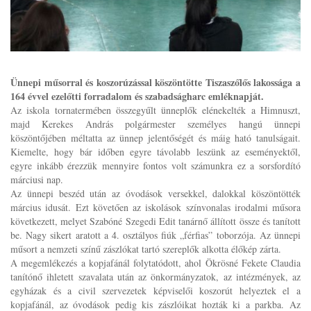
Ünnepi műsorral és koszorúzással köszöntötte Tiszaszőlős lakossága a
164 évvel ezelőtti forradalom és szabadságharc emléknapját.
Az iskola tornatermében összegyűlt ünneplők elénekelték a Himnuszt,
majd Kerekes András polgármester személyes hangú ünnepi
köszöntőjében méltatta az ünnep jelentőségét és máig ható tanulságait.
Kiemelte, hogy bár időben egyre távolabb leszünk az eseményektől,
egyre inkább érezzük mennyire fontos volt számunkra ez a sorsfordító
márciusi nap.
Az ünnepi beszéd után az óvodások versekkel, dalokkal köszöntötték
március idusát. Ezt követően az iskolások színvonalas irodalmi műsora
következett, melyet Szabóné Szegedi Edit tanárnő állított össze és tanított
be. Nagy sikert aratott a 4. osztályos fiúk „férfias” toborzója. Az ünnepi
műsort a nemzeti színű zászlókat tartó szereplők alkotta élőkép zárta.
A megemlékezés a kopjafánál folytatódott, ahol Ökrösné Fekete Claudia
tanítónő ihletett szavalata után az önkormányzatok, az intézmények, az
egyházak és a civil szervezetek képviselői koszorút helyeztek el a
kopjafánál, az óvodások pedig kis zászlóikat hozták ki a parkba. Az