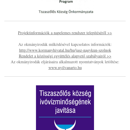
Projektinformációk a napelemes rendszer telepítéséről >>
Az okmányirodák működésével kapcsolatos információk:
http://www.kormanyhivatal.hu/hu/jasz-nagykun-szolnok
Rendelet a közösségi együttélés alapvető szabályairól >>
Az okmányirodák eljárásaira alkalmazott nyomtatványok letöltése:
www.nyilvanarto.hu