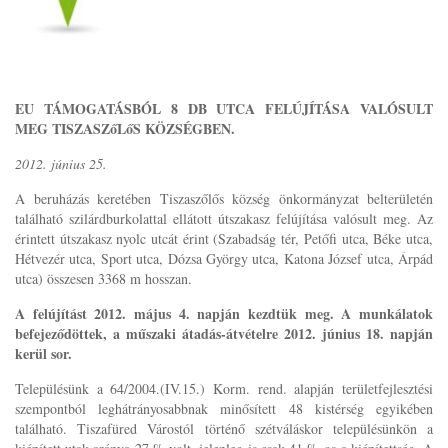
EU TÁMOGATÁSBÓL 8 DB UTCA FELÚJÍTÁSA VALÓSULT
MEG TISZASZőLőS KÖZSÉGBEN.
2012. június 25.
A beruházás keretében Tiszaszőlős község önkormányzat belterületén
található szilárdburkolattal ellátott útszakasz felújítása valósult meg. Az
érintett útszakasz nyolc utcát érint (Szabadság tér, Petőfi utca, Béke utca,
Hétvezér utca, Sport utca, Dózsa György utca, Katona József utca, Árpád
utca) összesen 3368 m hosszan.
A felújítást 2012. május 4. napján kezdtük meg. A munkálatok
befejeződöttek, a műszaki átadás-átvételre 2012. június 18. napján
kerül sor.
Településünk a 64/2004.(IV.15.) Korm. rend. alapján területfejlesztési
szempontból leghátrányosabbnak minősített 48 kistérség egyikében
található. Tiszafüred Várostól történő szétváláskor településünkön a