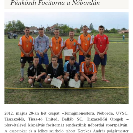
Pünkösdi Focitorna a Nóbordán
2012. május 28-án hét csapat –Tomajmonostora, Nóborda, UVSC,
Tiszaszőlős, Tisza-tó United, Balláb SC, Tiszaszőlősi Öregek –
részvételével kispályás focitornát rendeztünk nóbordai sportpályán.
A csapatokat és a lelkes szurkoló tábort Kerekes András polgármester