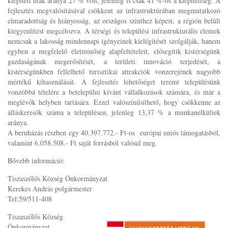
kiépített utak aránya 27 % volt, jelenleg is csak 41 %-os a kiépítettség. A
fejlesztés megvalósításával csökkent az infrastruktúrában megmutatkozó
elmaradottság és hiányosság, az országos szinthez képest, a régión belüli
kiegyenlítést megcélozva. A térségi és települési infrastrukturális elemek
nemcsak a lakosság mindennapi igényeinek kielégítését szolgálják, hanem
egyben a megfelelő életminőség alapfeltételeit, elősegítik kistérségünk
gazdaságának megerősítését, a területi innováció terjedését, a
kistérségünkben fellelhető turisztikai attrakciók vonzerejének nagyobb
mértékű kihasználását. A fejlesztés lehetőséget teremt településünk
vonzóbbá tételére a betelepülni kívánt vállalkozások számára, és már a
meglévők helyben tartására. Ezzel valószínűsíthető, hogy csökkenne az
álláskeresők száma a településen, jelenleg 13,37 % a munkanélküliek
aránya.
A beruházás részben egy 40.397.772.- Ft-os európai uniós támogatásból,
valamint 6.058.508.- Ft saját forrásból valósul meg.
Bővebb információ:
Tiszaszőlős Község Önkormányzat
Kerekes András polgármester
Tel:59/511-408
Tiszaszőlős Község
Önkormányzat