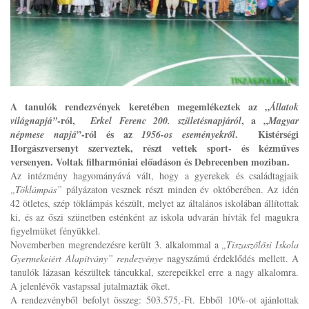
A tanulók rendezvények keretében megemlékeztek az „
Állatok
-ról,
, a „
világnapjá”
Erkel Ferenc 200. születésnapjáról
Magyar
”-ról és az
. Kistérségi
népmese napjá
1956-os eseményekről
Horgászversenyt szerveztek, részt vettek sport- és kézműves
versenyen. Voltak filharmóniai előadáson és Debrecenben moziban.
Az intézmény hagyományává vált, hogy a gyerekek és családtagjaik
„Töklámpás”
pályázaton vesznek részt minden év októberében. Az idén
42 ötletes, szép töklámpás készült, melyet az általános iskolában állítottak
ki, és az őszi szünetben esténként az iskola udvarán hívták fel magukra
figyelmüket fényükkel.
Novemberben megrendezésre került 3. alkalommal a
„Tiszaszőlősi Iskola
Gyermekeiért Alapítvány” rendezvénye
nagyszámú érdeklődés mellett. A
tanulók lázasan készültek táncukkal, szerepeikkel erre a nagy alkalomra.
A jelenlévők vastapssal jutalmazták őket.
A rendezvényből befolyt összeg: 503.575,-Ft. Ebből 10%-ot ajánlottak