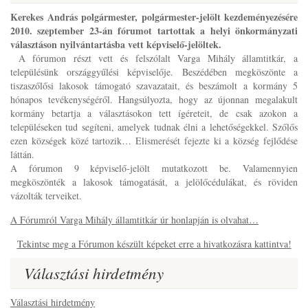
Kerekes András polgármester, polgármester-jelölt kezdeményezésére
2010. szeptember 23-án fórumot tartottak a helyi önkormányzati
választáson nyilvántartásba vett képviselő-jelöltek.
A fórumon részt vett és felszólalt Varga Mihály államtitkár, a
településünk országgyűlési képviselője. Beszédében megköszönte a
tiszaszőlősi lakosok támogató szavazatait, és beszámolt a kormány 5
hónapos tevékenységéről. Hangsúlyozta, hogy az újonnan megalakult
kormány betartja a választásokon tett ígéreteit, de csak azokon a
településeken tud segíteni, amelyek tudnak élni a lehetőségekkel. Szőlős
ezen községek közé tartozik… Elismerését fejezte ki a község fejlődése
láttán.
A fórumon 9 képviselő-jelölt mutatkozott be. Valamennyien
megköszönték a lakosok támogatását, a jelölőcédulákat, és röviden
vázolták terveiket.
A Fórumról Varga Mihály államtitkár úr honlapján is olvahat…
Tekintse meg a Fórumon készült képeket erre a hivatkozásra kattintva!
Választási hirdetmény
Választási hirdetmény