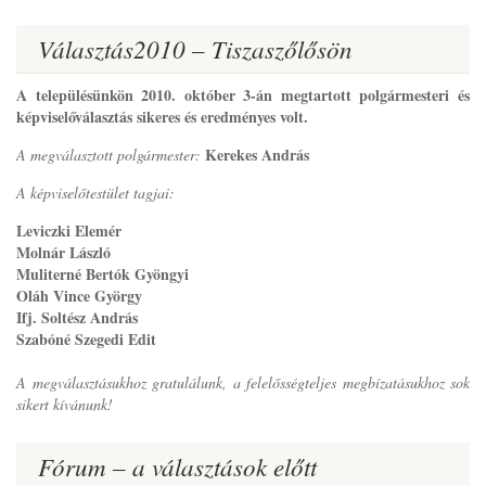
Választás2010 – Tiszaszőlősön
A településünkön 2010. október 3-án megtartott polgármesteri és
képviselőválasztás sikeres és eredményes volt.
Kerekes András
A megválasztott polgármester:
A képviselőtestület tagjai:
Leviczki Elemér
Molnár László
Muliterné Bertók Gyöngyi
Oláh Vince György
Ifj. Soltész András
Szabóné Szegedi Edit
A megválasztásukhoz gratulálunk, a felelősségteljes megbízatásukhoz sok
sikert kívánunk!
Fórum – a választások előtt