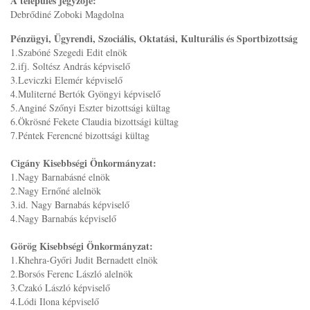
A település jegyzője:
Debrődiné Zoboki Magdolna
Pénzügyi, Ügyrendi, Szociális, Oktatási, Kulturális és Sportbizottság
1.Szabóné Szegedi Edit elnök
2.ifj. Soltész András képviselő
3.Leviczki Elemér képviselő
4.Muliterné Bertók Gyöngyi képviselő
5.Anginé Szőnyi Eszter bizottsági kültag
6.Ökrösné Fekete Claudia bizottsági kültag
7.Péntek Ferencné bizottsági kültag
Cigány Kisebbségi Önkormányzat:
1.Nagy Barnabásné elnök
2.Nagy Ernőné alelnök
3.id. Nagy Barnabás képviselő
4.Nagy Barnabás képviselő
Görög Kisebbségi Önkormányzat:
1.Khehra-Győri Judit Bernadett elnök
2.Borsós Ferenc László alelnök
3.Czakó László képviselő
4.Lódi Ilona képviselő