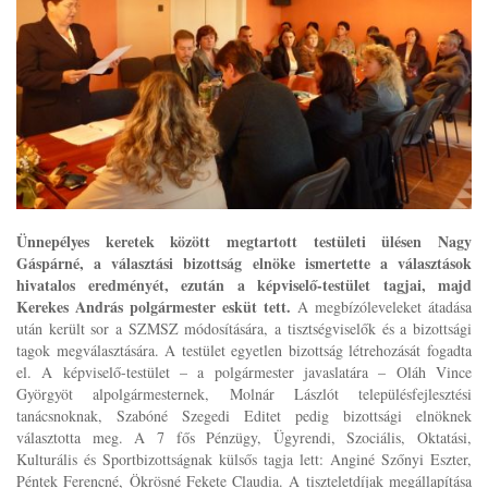
Ünnepélyes keretek között megtartott testületi ülésen Nagy
Gáspárné, a választási bizottság elnöke ismertette a választások
hivatalos eredményét, ezután a képviselő-testület tagjai, majd
Kerekes András polgármester esküt tett.
A megbízóleveleket átadása
után került sor a SZMSZ módosítására, a tisztségviselők és a bizottsági
tagok megválasztására. A testület egyetlen bizottság létrehozását fogadta
el. A képviselő-testület – a polgármester javaslatára – Oláh Vince
Györgyöt alpolgármesternek, Molnár Lászlót településfejlesztési
tanácsnoknak, Szabóné Szegedi Editet pedig bizottsági elnöknek
választotta meg. A 7 fős Pénzügy, Ügyrendi, Szociális, Oktatási,
Kulturális és Sportbizottságnak külsős tagja lett: Anginé Szőnyi Eszter,
Péntek Ferencné, Ökrösné Fekete Claudia. A tiszteletdíjak megállapítása