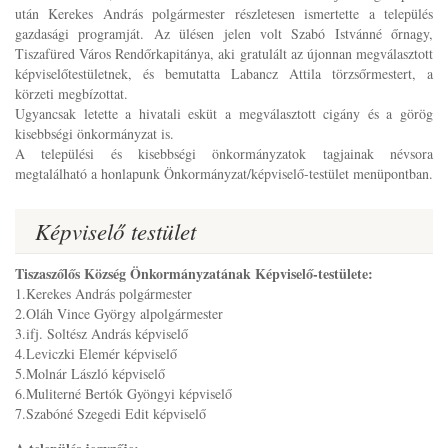
után Kerekes András polgármester részletesen ismertette a település
gazdasági programját. Az ülésen jelen volt Szabó Istvánné őrnagy,
Tiszafüred Város Rendőrkapitánya, aki gratulált az újonnan megválasztott
képviselőtestületnek, és bemutatta Labancz Attila törzsőrmestert, a
körzeti megbízottat.
Ugyancsak letette a hivatali esküt a megválasztott cigány és a görög
kisebbségi önkormányzat is.
A települési és kisebbségi önkormányzatok tagjainak névsora
megtalálható a honlapunk Önkormányzat/képviselő-testület menüpontban.
Képviselő testület
Tiszaszőlős Község Önkormányzatának Képviselő-testülete:
1.Kerekes András polgármester
2.Oláh Vince György alpolgármester
3.ifj. Soltész András képviselő
4.Leviczki Elemér képviselő
5.Molnár László képviselő
6.Muliterné Bertók Gyöngyi képviselő
7.Szabóné Szegedi Edit képviselő