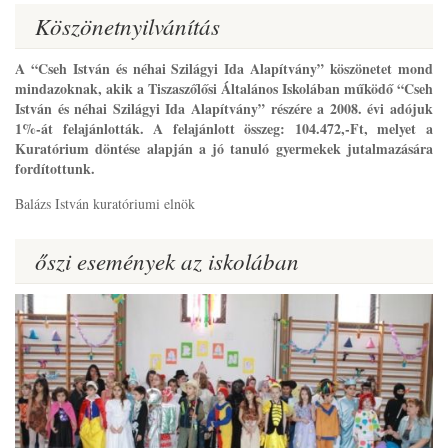
Köszönetnyilvánítás
A “Cseh István és néhai Szilágyi Ida Alapítvány” köszönetet mond
mindazoknak, akik a Tiszaszőlősi Általános Iskolában működő “Cseh
István és néhai Szilágyi Ida Alapítvány” részére a 2008. évi adójuk
1%-át felajánlották. A felajánlott összeg: 104.472,-Ft, melyet a
Kuratórium döntése alapján a jó tanuló gyermekek jutalmazására
fordítottunk.
Balázs István kuratóriumi elnök
őszi események az iskolában