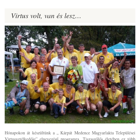
Virtus volt, van és lesz…
Hónapokon át készültünk a „ Kárpát Medence Magyarlakta Települései
Virtusvetélkedője” elnevezésű programra. Tiszaszőlős életében ez több