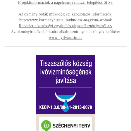
Projektinformációk a napelemes rendszer telepítéséről >>
Az okmányirodák működésével kapcsolatos információk:
http://www.kormanyhivatal.hu/hu/jasz-nagykun-szolnok
Rendelet a közösségi együttélés alapvető szabályairól >>
Az okmányirodák eljárásaira alkalmazott nyomtatványok letöltése:
www.nyilvanarto.hu