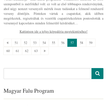
szempontból is mérföldkő volt: ez volt az első többnapos rendezvényünk,
ahol négy nemzet versenyzői mérték össze tudásukat a felmenő rendszerű
verseny döntőjén. Pénteken vártuk a csapatokat, akik időben
megérkeztek, regisztráltak és vezetőik csapatértekezleten pontosították a
versennyel kapcsolatos minden felmerülő kérdésüket…
Kattintson ide a teljes képgaléria megtekintéséhez!
51
52
53
54
55
56
57
58
59
60
61
62
63
Magyar Falu Program