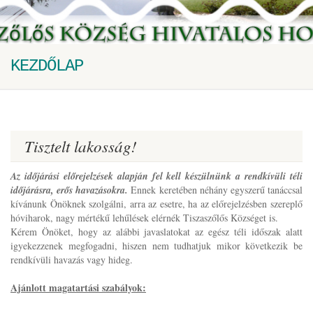
KEZDŐLAP
Tisztelt lakosság!
Az időjárási előrejelzések alapján fel kell készülnünk a rendkívüli téli
időjárásra, erős havazásokra.
Ennek keretében néhány egyszerű tanáccsal
kívánunk Önöknek szolgálni, arra az esetre, ha az előrejelzésben szereplő
hóviharok, nagy mértékű lehűlések elérnék Tiszaszőlős Községet is.
Kérem Önöket, hogy az alábbi javaslatokat az egész téli időszak alatt
igyekezzenek megfogadni, hiszen nem tudhatjuk mikor következik be
rendkívüli havazás vagy hideg.
Ajánlott magatartási szabályok: