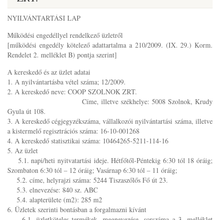
NYILVÁNTARTÁSI LAP
Működési engedéllyel rendelkező üzletről
[működési engedély kötelező adattartalma a 210/2009. (IX. 29.) Korm.
Rendelet 2. melléklet B) pontja szerint]
A kereskedő és az üzlet adatai
1. A nyilvántartásba vétel száma; 12/2009.
2. A kereskedő neve: COOP SZOLNOK ZRT.
Címe, illetve székhelye: 5008 Szolnok, Krudy
Gyula út 108.
3. A kereskedő cégjegyzékszáma, vállalkozói nyilvántartási száma, illetve
a kistermelő regisztrációs száma: 16-10-001268
4. A kereskedő statisztikai száma: 10464265-5211-114-16
5. Az üzlet
5.1. napi/heti nyitvatartási ideje. Hétfőtől-Péntekig 6:30 tól 18 óráig;
Szombaton 6:30 tól – 12 óráig; Vasárnap 6:30 tól – 11 óráig;
5.2. címe, helyrajzi száma: 5244 Tiszaszőlős Fő út 23.
5.3. elnevezése: 840 sz. ABC
5.4. alapterülete (m2): 285 m2
6. Üzletek szerinti bontásban a forgalmazni kívánt
6.1. üzletköteles termékek, megnevezése, sorszáma a 3. melléklet