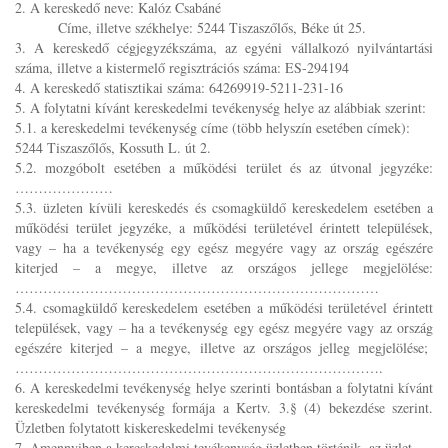
2. A kereskedő neve: Kalóz Csabáné
Címe, illetve székhelye: 5244 Tiszaszőlős, Béke út 25.
3. A kereskedő cégjegyzékszáma, az egyéni vállalkozó nyilvántartási
száma, illetve a kistermelő regisztrációs száma: ES-294194
4. A kereskedő statisztikai száma: 64269919-5211-231-16
5. A folytatni kívánt kereskedelmi tevékenység helye az alábbiak szerint:
5.1. a kereskedelmi tevékenység címe (több helyszín esetében címek):
5244 Tiszaszőlős, Kossuth L. út 2.
5.2. mozgóbolt esetében a működési terület és az útvonal jegyzéke:
…………………
5.3. üzleten kívüli kereskedés és csomagküldő kereskedelem esetében a
működési terület jegyzéke, a működési területével érintett települések,
vagy – ha a tevékenység egy egész megyére vagy az ország egészére
kiterjed – a megye, illetve az országos jellege megjelölése:
……………………………………………………………………
5.4. csomagküldő kereskedelem esetében a működési területével érintett
települések, vagy – ha a tevékenység egy egész megyére vagy az ország
egészére kiterjed – a megye, illetve az országos jelleg megjelölése;
…………………………………………………………………….
6. A kereskedelmi tevékenység helye szerinti bontásban a folytatni kívánt
kereskedelmi tevékenység formája a Kertv. 3.§ (4) bekezdése szerint.
Üzletben folytatott kiskereskedelmi tevékenység
7. Amennyiben a kereskedelmi tevékenység üzletben történik, az üzlet