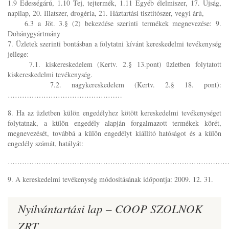
1.9 Édességárú, 1.10 Tej, tejtermék, 1.11 Egyéb élelmiszer, 17. Újság,
napilap, 20. Illatszer, drogéria, 21. Háztartási tisztítószer, vegyi árú,
6.3 a Jöt. 3.§ (2) bekezdése szerinti termékek megnevezése: 9.
Dohánygyártmány
7. Üzletek szerinti bontásban a folytatni kívánt kereskedelmi tevékenység
jellege:
7.1. kiskereskedelem (Kertv. 2.§ 13.pont) üzletben folytatott
kiskereskedelmi tevékenység.
7.2. nagykereskedelem (Kertv. 2.§ 18. pont):
…………………………………………
8. Ha az üzletben külön engedélyhez kötött kereskedelmi tevékenységet
folytatnak, a külön engedély alapján forgalmazott termékek körét,
megnevezését, továbbá a külön engedélyt kiállító hatóságot és a külön
engedély számát, hatályát:
………………………………………………………………………………
9. A kereskedelmi tevékenység módosításának időpontja: 2009. 12. 31.
Nyilvántartási lap – COOP SZOLNOK
ZRT.