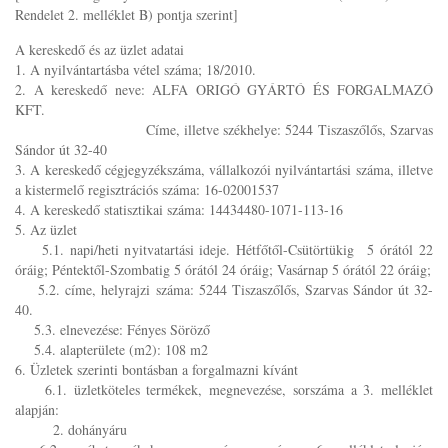
Rendelet 2. melléklet B) pontja szerint]
A kereskedő és az üzlet adatai
1. A nyilvántartásba vétel száma; 18/2010.
2. A kereskedő neve: ALFA ORIGÓ GYÁRTÓ ÉS FORGALMAZÓ
KFT.
Címe, illetve székhelye: 5244 Tiszaszőlős, Szarvas
Sándor út 32-40
3. A kereskedő cégjegyzékszáma, vállalkozói nyilvántartási száma, illetve
a kistermelő regisztrációs száma: 16-02001537
4. A kereskedő statisztikai száma: 14434480-1071-113-16
5. Az üzlet
5.1. napi/heti nyitvatartási ideje. Hétfőtől-Csütörtükig 5 órától 22
óráig; Péntektől-Szombatig 5 órától 24 óráig; Vasárnap 5 órától 22 óráig;
5.2. címe, helyrajzi száma: 5244 Tiszaszőlős, Szarvas Sándor út 32-
40.
5.3. elnevezése: Fényes Söröző
5.4. alapterülete (m2): 108 m2
6. Üzletek szerinti bontásban a forgalmazni kívánt
6.1. üzletköteles termékek, megnevezése, sorszáma a 3. melléklet
alapján:
2. dohányáru