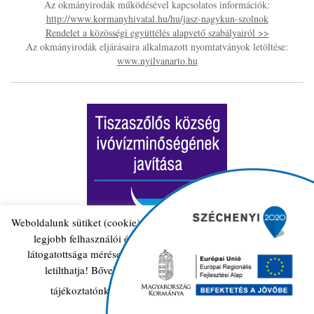
Az okmányirodák működésével kapcsolatos információk:
http://www.kormanyhivatal.hu/hu/jasz-nagykun-szolnok
Rendelet a közösségi együttélés alapvető szabályairól >>
Az okmányirodák eljárásaira alkalmazott nyomtatványok letöltése:
www.nyilvanarto.hu
Weboldalunk sütiket (cookie) használ működése folyamán, hogy a
legjobb felhasználói élményt nyújthassa Önnek, továbbá
látogatottsága mérése céljából A sütik használatát bármikor
letilthatja! Bővebb információkat erről Adatkezelési
Bővebben
tájékoztatónkban olvashat.
Elfogad