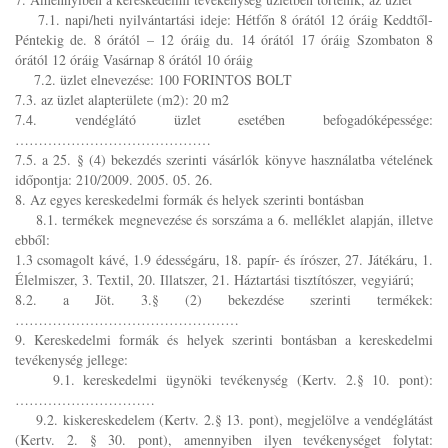
7.1. napi/heti nyilvántartási ideje: Hétfőn 8 órától 12 óráig Keddtől-
Péntekig de. 8 órától – 12 óráig du. 14 órától 17 óráig Szombaton 8
órától 12 óráig Vasárnap 8 órától 10 óráig
7.2. üzlet elnevezése: 100 FORINTOS BOLT
7.3. az üzlet alapterülete (m2): 20 m2
7.4. vendéglátó üzlet esetében befogadóképessége:
……………………………………
7.5. a 25. § (4) bekezdés szerinti vásárlók könyve használatba vételének
időpontja: 210/2009. 2005. 05. 26.
8. Az egyes kereskedelmi formák és helyek szerinti bontásban
8.1. termékek megnevezése és sorszáma a 6. melléklet alapján, illetve
ebből:
1.3 csomagolt kávé, 1.9 édességáru, 18. papír- és írószer, 27. Játékáru, 1.
Élelmiszer, 3. Textil, 20. Illatszer, 21. Háztartási tisztítószer, vegyiárú;
8.2. a Jöt. 3.§ (2) bekezdése szerinti termékek:
…………………………………………
9. Kereskedelmi formák és helyek szerinti bontásban a kereskedelmi
tevékenység jellege:
9.1. kereskedelmi ügynöki tevékenység (Kertv. 2.§ 10. pont):
…………………………
9.2. kiskereskedelem (Kertv. 2.§ 13. pont), megjelölve a vendéglátást
(Kertv. 2. § 30. pont), amennyiben ilyen tevékenységet folytat: