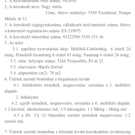
1. A nyilvántartásba vétel száma; 19/2010.
2. A kereskedő neve: Nagy Attila
Címe, illetve székhelye: 5350 Tiszafüred, Tompa
Mihály út 12.
3. A kereskedő cégjegyzékszáma, vállalkozói nyilvántartási száma, illetve
a kistermelő regisztrációs száma: ES-219075
4. A kereskedő statisztikai száma: 65222500-5530-231-16
5. Az üzlet
5.1. napi/heti nyitvatartási ideje. Hétfőtől-Csütörtükig 6 órától 24
óráig; Péntektől-Szombatig 6 órától 03 óráig; Vasárnap 6 órától 24 óráig;
5.2. címe, helyrajzi száma: 5244 Tiszaszőlős, Fő út 22.
5.3. elnevezése: Hársfa Söröző
5.4. alapterülete (m2): 70 m2
6. Üzletek szerinti bontásban a forgalmazni kívánt
6.1. üzletköteles termékek, megnevezése, sorszáma a 3. melléklet
alapján:
2. dohányáru
6.2. egyéb termékek, megnevezése, sorszáma a 6. melléklet alapján:
1.2 kávéital, alkoholmentes ital, 1.9 édességáru, 1.1 Meleg – Hideg étel
6.3 a Jöt. 3.§ (2) bekezdése szerinti termékek megnevezése: 1.2
szeszes ital,
7. Üzletek szerinti bontásban a folytatni kívánt kereskedelmi tevékenység