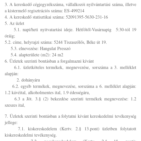
3. A kereskedő cégjegyzékszáma, vállalkozói nyilvántartási száma, illetve
a kistermelő regisztrációs száma: ES-499214
4. A kereskedő statisztikai száma: 52091395-5630-231-16
5. Az üzlet
5.1. napi/heti nyitvatartási ideje. Hétfőtől-Vasárnapig 5:30-tól 19
óráig;
5.2. címe, helyrajzi száma: 5244 Tiszaszőlős, Béke út 19.
5.3. elnevezése: Hangulat Presszó
5.4. alapterülete (m2): 24 m2
6. Üzletek szerinti bontásban a forgalmazni kívánt
6.1. üzletköteles termékek, megnevezése, sorszáma a 3. melléklet
alapján:
2. dohányáru
6.2. egyéb termékek, megnevezése, sorszáma a 6. melléklet alapján:
1.2 kávéital, alkoholmentes ital, 1.9 édességáru,
6.3 a Jöt. 3.§ (2) bekezdése szerinti termékek megnevezése: 1.2
szeszes ital,
7. Üzletek szerinti bontásban a folytatni kívánt kereskedelmi tevékenység
jellege:
7.1. kiskereskedelem (Kertv. 2.§ 13.pont) üzletben folytatott
kiskereskedelmi tevékenység.