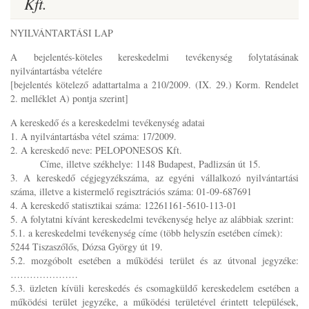
Kft.
NYILVÁNTARTÁSI LAP
A bejelentés-köteles kereskedelmi tevékenység folytatásának
nyilvántartásba vételére
[bejelentés kötelező adattartalma a 210/2009. (IX. 29.) Korm. Rendelet
2. melléklet A) pontja szerint]
A kereskedő és a kereskedelmi tevékenység adatai
1. A nyilvántartásba vétel száma: 17/2009.
2. A kereskedő neve: PELOPONESOS Kft.
Címe, illetve székhelye: 1148 Budapest, Padlizsán út 15.
3. A kereskedő cégjegyzékszáma, az egyéni vállalkozó nyilvántartási
száma, illetve a kistermelő regisztrációs száma: 01-09-687691
4. A kereskedő statisztikai száma: 12261161-5610-113-01
5. A folytatni kívánt kereskedelmi tevékenység helye az alábbiak szerint:
5.1. a kereskedelmi tevékenység címe (több helyszín esetében címek):
5244 Tiszaszőlős, Dózsa György út 19.
5.2. mozgóbolt esetében a működési terület és az útvonal jegyzéke:
…………………
5.3. üzleten kívüli kereskedés és csomagküldő kereskedelem esetében a
működési terület jegyzéke, a működési területével érintett települések,