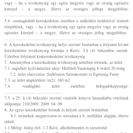
vagy – ha a tevékenység egy egész megyére vagy az ország egészére
kiterjed – a megye, illetve az országos jellege megjelölése:
……………………………………………………………………
5.4. csomagküldő kereskedelem esetében a működési területével érintett
települések, vagy – ha a tevékenység egy egész megyére vagy az ország
egészére kiterjed – a megye, illetve az országos jelleg megjelölése;
…………………………………………………………………….
6. A kereskedelmi tevékenység helye szerinti bontásban a folytatni kívánt
kereskedelmi tevékenység formája a Kertv. 3.§ (4) bekezdése szerint.
Üzletben folytatott kiskereskedelmi tevékenység
7. Amennyiben a kereskedelmi tevékenység üzletben történik, az üzlet
7.1. napi/heti nyilvántartási ideje: Hétfőtől-Vasárnapig 8 órától 20 óráig
7.2. üzlet elnevezése: Szőlőszem Szórakoztató és Egészség Farm
7.3. az üzlet alapterülete (m2): 180 m2
7.4. vendéglátó üzlet esetében befogadóképessége:
……………………………………
7.5. a 25. § (4) bekezdés szerinti vásárlók könyve használatba vételének
időpontja: 210/2009. 2009. 04. 09.
8. Az egyes kereskedelmi formák és helyek szerinti bontásban
8.1. termékek megnevezése és sorszáma a 6. melléklet alapján, illetve
ebből:
1.1 Meleg- hideg étel, 1.2 Kávé, alkoholmentes és szeszesital