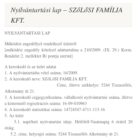
Nyilvántartási lap – SZőLőSI FAMÍLIA
KFT.
NYILVÁNTARTÁSI LAP
Működési engedéllyel rendelkező üzletről
[működési engedély kötelező adattartalma a 210/2009. (IX. 29.) Korm.
Rendelet 2. melléklet B) pontja szerint]
A kereskedő és az üzlet adatai
1. A nyilvántartásba vétel száma; 16/2009.
2. A kereskedő neve: SZőLőSI FAMILIA KFT.
Címe, illetve székhelye: 5244 Tiszaszőlős,
Alkotmány út 21.
3. A kereskedő cégjegyzékszáma, vállalkozói nyilvántartási száma, illetve
a kistermelő regisztrációs száma: 16-09-010963
4. A kereskedő statisztikai száma: 14724547-4711-113-16
5. Az üzlet
5.1. napi/heti nyitvatartási ideje. Hétfőtől-Vasárnapig 6 órától 20
óráig;
5.2. címe, helyrajzi száma: 5244 Tiszaszőlős Alkotmány út 21.