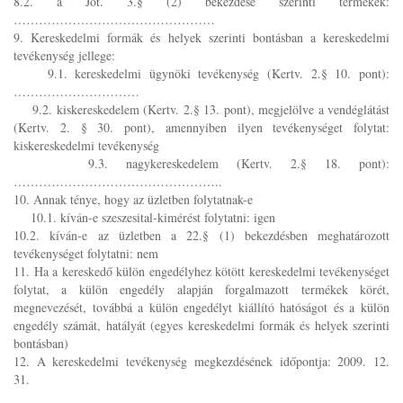
8.2. a Jöt. 3.§ (2) bekezdése szerinti termékek:
…………………………………………
9. Kereskedelmi formák és helyek szerinti bontásban a kereskedelmi
tevékenység jellege:
9.1. kereskedelmi ügynöki tevékenység (Kertv. 2.§ 10. pont):
…………………………
9.2. kiskereskedelem (Kertv. 2.§ 13. pont), megjelölve a vendéglátást
(Kertv. 2. § 30. pont), amennyiben ilyen tevékenységet folytat:
kiskereskedelmi tevékenység
9.3. nagykereskedelem (Kertv. 2.§ 18. pont):
…………………………………………..
10. Annak ténye, hogy az üzletben folytatnak-e
10.1. kíván-e szeszesital-kimérést folytatni: igen
10.2. kíván-e az üzletben a 22.§ (1) bekezdésben meghatározott
tevékenységet folytatni: nem
11. Ha a kereskedő külön engedélyhez kötött kereskedelmi tevékenységet
folytat, a külön engedély alapján forgalmazott termékek körét,
megnevezését, továbbá a külön engedélyt kiállító hatóságot és a külön
engedély számát, hatályát (egyes kereskedelmi formák és helyek szerinti
bontásban)
12. A kereskedelmi tevékenység megkezdésének időpontja: 2009. 12.
31.