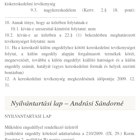
kiskereskedelmi tevékenység
9.3. nagykereskedelem (Kertv. 2.§ 18. pont):
…………………………………………..
10. Annak ténye, hogy az üzletben folytatnak-e
10.1. kíván-e szeszesital-kimérést folytatni: nem
10.2. kíván-e az üzletben a 22.§ (1) bekezdésben meghatározott
tevékenységet folytatni: nem
11. Ha a kereskedő külön engedélyhez kötött kereskedelmi tevékenységet
folytat, a külön engedély alapján forgalmazott termékek körét,
megnevezését, továbbá a külön engedélyt kiállító hatóságot és a külön
engedély számát, hatályát (egyes kereskedelmi formák és helyek szerinti
bontásban)
12. A kereskedelmi tevékenység megkezdésének időpontja: 2009. 12.
31.
Nyilvántartási lap – Andrási Sándorné
NYILVÁNTARTÁSI LAP
Működési engedéllyel rendelkező üzletről
[működési engedély kötelező adattartalma a 210/2009. (IX. 29.) Korm.
Rendelet 2. melléklet B) pontja szerint]