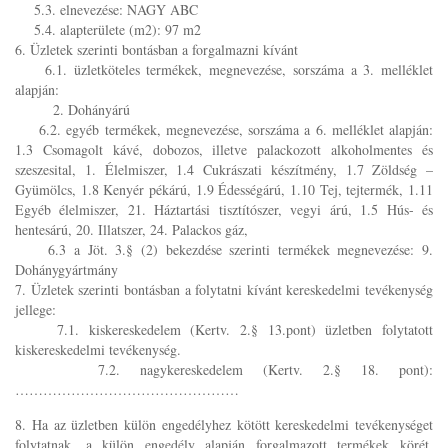
5.3. elnevezése: NAGY ABC
5.4. alapterülete (m2): 97 m2
6. Üzletek szerinti bontásban a forgalmazni kívánt
6.1. üzletköteles termékek, megnevezése, sorszáma a 3. melléklet
alapján:
2. Dohányárú
6.2. egyéb termékek, megnevezése, sorszáma a 6. melléklet alapján:
1.3 Csomagolt kávé, dobozos, illetve palackozott alkoholmentes és
szeszesital, 1. Élelmiszer, 1.4 Cukrászati készítmény, 1.7 Zöldség –
Gyümölcs, 1.8 Kenyér pékárú, 1.9 Édességárú, 1.10 Tej, tejtermék, 1.11
Egyéb élelmiszer, 21. Háztartási tisztítószer, vegyi árú, 1.5 Hús- és
hentesárú, 20. Illatszer, 24. Palackos gáz,
6.3 a Jöt. 3.§ (2) bekezdése szerinti termékek megnevezése: 9.
Dohánygyártmány
7. Üzletek szerinti bontásban a folytatni kívánt kereskedelmi tevékenység
jellege:
7.1. kiskereskedelem (Kertv. 2.§ 13.pont) üzletben folytatott
kiskereskedelmi tevékenység.
7.2. nagykereskedelem (Kertv. 2.§ 18. pont):
…………………………………………
8. Ha az üzletben külön engedélyhez kötött kereskedelmi tevékenységet
folytatnak, a külön engedély alapján forgalmazott termékek körét,