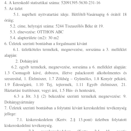
4. A kereskedő statisztikai száma: 52091395-5630-231-16
5. Az üzlet
5.1. napi/heti nyitvatartási ideje. Hétfőtől-Vasárnapig 6 órától 18
óráig;
5.2. címe, helyrajzi száma: 5244 Tiszaszőlős Béke út 19.
5.3. elnevezése: OTTHON ABC
5.4. alapterülete (m2): 30 m2
6. Üzletek szerinti bontásban a forgalmazni kívánt
6.1. üzletköteles termékek, megnevezése, sorszáma a 3. melléklet
alapján:
2. Dohányárú
6.2. egyéb termékek, megnevezése, sorszáma a 6. melléklet alapján:
1.3 Csomagolt kávé, dobozos, illetve palackozott alkoholmentes és
szeszesital, 1. Élelmiszer, 1.7 Zöldség – Gyümölcs, 1.8 Kenyér pékárú,
1.9 Édességárú, 1.10 Tej, tejtermék, 1.11 Egyéb élelmiszer, 21.
Háztartási tisztítószer, vegyi árú, 1.5 Hús- és hentesárú,
6.3 a Jöt. 3.§ (2) bekezdése szerinti termékek megnevezése: 9.
Dohánygyártmány
7. Üzletek szerinti bontásban a folytatni kívánt kereskedelmi tevékenység
jellege:
7.1. kiskereskedelem (Kertv. 2.§ 13.pont) üzletben folytatott
kiskereskedelmi tevékenység.