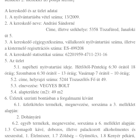
A kereskedő és az üzlet adatai
1. A nyilvántartásba vétel száma; 13/2009.
2. A kereskedő neve: Andrási Sándorné
Címe, illetve székhelye: 5358 Tiszafüred, Janafoki
út 5.
3. A kereskedő cégjegyzékszáma, vállalkozói nyilvántartási száma, illetve
a kistermelő regisztrációs száma: ES-499208
4. A kereskedő statisztikai száma: 62201959-4711-231-16
5. Az üzlet
5.1. napi/heti nyitvatartási ideje. Hétfőtől-Péntekig 6:30 órától 18
óráig; Szombaton 6:30 órától – 13 óráig; Vasárnap 7 órától – 10 óráig;
5.2. címe, helyrajzi száma: 5244 Tiszaszőlős Fő út 49.
5.3. elnevezése: VEGYES BOLT
5.4. alapterülete (m2): 49 m2
6. Üzletek szerinti bontásban a forgalmazni kívánt
6.1. üzletköteles termékek, megnevezése, sorszáma a 3. melléklet
alapján:
2. Dohányárú
6.2. egyéb termékek, megnevezése, sorszáma a 6. melléklet alapján:
1.3 Csomagolt kávé, dobozos, illetve palackozott alkoholmentes és
szeszesital, 1. Élelmiszer, 1.7 Zöldség – Gyümölcs, 1.8 Kenyér pékárú,