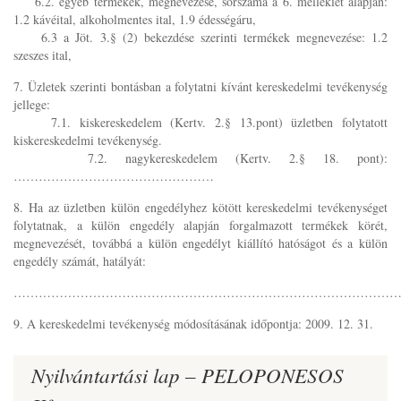
6.2. egyéb termékek, megnevezése, sorszáma a 6. melléklet alapján:
1.2 kávéital, alkoholmentes ital, 1.9 édességáru,
6.3 a Jöt. 3.§ (2) bekezdése szerinti termékek megnevezése: 1.2
szeszes ital,
7. Üzletek szerinti bontásban a folytatni kívánt kereskedelmi tevékenység
jellege:
7.1. kiskereskedelem (Kertv. 2.§ 13.pont) üzletben folytatott
kiskereskedelmi tevékenység.
7.2. nagykereskedelem (Kertv. 2.§ 18. pont):
…………………………………………
8. Ha az üzletben külön engedélyhez kötött kereskedelmi tevékenységet
folytatnak, a külön engedély alapján forgalmazott termékek körét,
megnevezését, továbbá a külön engedélyt kiállító hatóságot és a külön
engedély számát, hatályát:
………………………………………………………………………………
9. A kereskedelmi tevékenység módosításának időpontja: 2009. 12. 31.
Nyilvántartási lap – PELOPONESOS