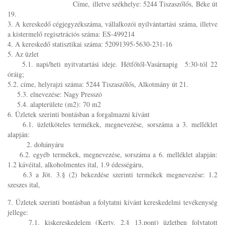
Címe, illetve székhelye: 5244 Tiszaszőlős, Béke út
19.
3. A kereskedő cégjegyzékszáma, vállalkozói nyilvántartási száma, illetve
a kistermelő regisztrációs száma: ES-499214
4. A kereskedő statisztikai száma: 52091395-5630-231-16
5. Az üzlet
5.1. napi/heti nyitvatartási ideje. Hétfőtől-Vasárnapig 5:30-tól 22
óráig;
5.2. címe, helyrajzi száma: 5244 Tiszaszőlős, Alkotmány út 21.
5.3. elnevezése: Nagy Presszó
5.4. alapterülete (m2): 70 m2
6. Üzletek szerinti bontásban a forgalmazni kívánt
6.1. üzletköteles termékek, megnevezése, sorszáma a 3. melléklet
alapján:
2. dohányáru
6.2. egyéb termékek, megnevezése, sorszáma a 6. melléklet alapján:
1.2 kávéital, alkoholmentes ital, 1.9 édességáru,
6.3 a Jöt. 3.§ (2) bekezdése szerinti termékek megnevezése: 1.2
szeszes ital,
7. Üzletek szerinti bontásban a folytatni kívánt kereskedelmi tevékenység
jellege:
7.1. kiskereskedelem (Kertv. 2.§ 13.pont) üzletben folytatott