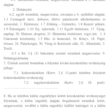
alapján:
2. Dohányárú
6.2. egyéb termékek, megnevezése, sorszáma a 6. melléklet alapján:
1.3 Csomagolt kávé, dobozos, illetve palackozott alkoholmentes és
szeszesital, 1. Élelmiszer, 1.7 Zöldség – Gyümölcs, 1.8 Kenyér pékárú,
1.9 Édességárú, 1.10 Tej, tejtermék, 1.11 Egyéb élelmiszer, 17. Újság,
napilap, 20. Illatszer, drogéria, 21. Háztartási tisztítószer, vegyi árú, 1. 4
Cukrászati készítmény, 1.5 Hús- és hentesárú, 16. Könyv, 18. Papír,
írószer, 24. Palackosgáz, 30. Virág és Kertészeti cikk, 32. Állateledel, 3.
Textil,
6.3 a Jöt. 3.§ (2) bekezdése szerinti termékek megnevezése: 9.
Dohánygyártmány
7. Üzletek szerinti bontásban a folytatni kívánt kereskedelmi tevékenység
jellege:
7.1. kiskereskedelem (Kertv. 2.§ 13.pont) üzletben folytatott
kiskereskedelmi tevékenység.
7.2. nagykereskedelem (Kertv. 2.§ 18. pont):
…………………………………………
8. Ha az üzletben külön engedélyhez kötött kereskedelmi tevékenységet
folytatnak, a külön engedély alapján forgalmazott termékek körét,
megnevezését, továbbá a külön engedélyt kiállító hatóságot és a külön