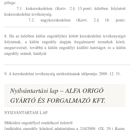
jellege:
7.1. kiskereskedelem (Kertv. 2.§ 13.pont) üzletben folytatott
kiskereskedelmi tevékenység.
7.2. nagykereskedelem (Kertv. 2.§ 18. pont):
…………………………………………
8. Ha az üzletben külön engedélyhez kötött kereskedelmi tevékenységet
folytatnak, a külön engedély alapján forgalmazott termékek körét,
megnevezését, továbbá a külön engedélyt kiállító hatóságot és a külön
engedély számát, hatályát:
………………………………………………………………………………
9. A kereskedelmi tevékenység módosításának időpontja: 2009. 12. 31.
Nyilvántartási lap – ALFA ORIGÓ
GYÁRTÓ ÉS FORGALMAZÓ KFT.
NYILVÁNTARTÁSI LAP
Működési engedéllyel rendelkező üzletről
[működési engedély kötelező adattartalma a 210/2009. (IX. 29.) Korm.