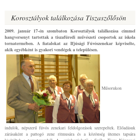
Korosztályok találkozása Tiszaszőlősön
2009. január 17-én szombaton Korosztályok találkozása címmel
hangversenyt tartottak a tiszafüredi művészeti csoportok az iskola
tornatermében. A fiatalokat az Ifjúsági Fúvószenekar képviselte,
akik egyébként is gyakori vendégek a településen.
Műsorukon
indulók, népszerű fúvós zenekari feldolgozások szerepeltek. Előadásuk
zárásaként a pattogó zene ritmusára és a közönség ütemes tapsára