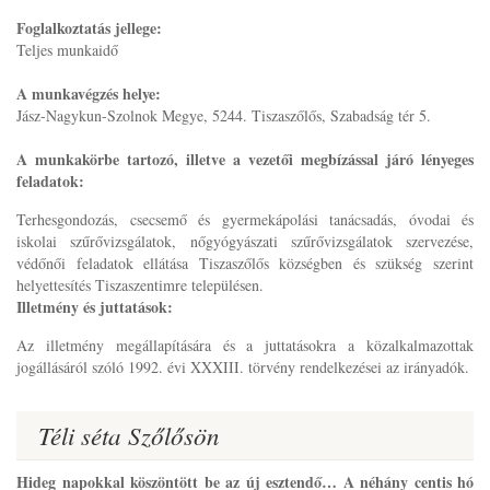
Foglalkoztatás jellege:
Teljes munkaidő
A munkavégzés helye:
Jász-Nagykun-Szolnok Megye, 5244. Tiszaszőlős, Szabadság tér 5.
A munkakörbe tartozó, illetve a vezetői megbízással járó lényeges
feladatok:
Terhesgondozás, csecsemő és gyermekápolási tanácsadás, óvodai és
iskolai szűrővizsgálatok, nőgyógyászati szűrővizsgálatok szervezése,
védőnői feladatok ellátása Tiszaszőlős községben és szükség szerint
helyettesítés Tiszaszentimre településen.
Illetmény és juttatások:
Az illetmény megállapítására és a juttatásokra a közalkalmazottak
jogállásáról szóló 1992. évi XXXIII. törvény rendelkezései az irányadók.
Téli séta Szőlősön
Hideg napokkal köszöntött be az új esztendő… A néhány centis hó