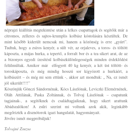
néprajzi kiállítás megtekintése után a lelkes csapattagok és segítőik már a
citromos, zelleres és sajtos-krumplis kolbász kóstolására készültek. De
mint később kiderült nemcsak mi, hanem a közönség is erre „gyúrt”.
Tudtuk, hogy a zsíros kenyér, a sült vér, az orjaleves, a toros- és töltött
káposzta, a májas hurka, a tepertő, a forralt bor és a tea sikert arat, de az
a bizonyos egyedi ízesítésű kolbászkülönlegességek minden érdeklődést
felülmúltak. Amikor már elfogyott 40 kg kenyér, a két üst töltött- és
toroskáposzta, és még mindig hosszú sor kígyózott a hurkáért, a
kolbászért – és még mi sem ettünk -, akkor azt mondtuk: „ Na, ez ismét
jól sikerült!!!!”
Köszönjük Gönczi Sándornénak, Kócs Lászlónak, Leviczki Elemérnének,
Oláh Attilának, Paska Zoltánnak, és Tolvaj Lászlónak – csapatunk
tagjainak-, a segítőknek és családtagjaiknak, hogy sikert arattunk
Abádszalókon! A zsűri szerint mi voltunk azok akik, leginkább
megőrizték a disznótorok igazi hangulatát, hagyományait.
Jövőre ismét megpróbáljuk!
Tolvajné Zsuzsa