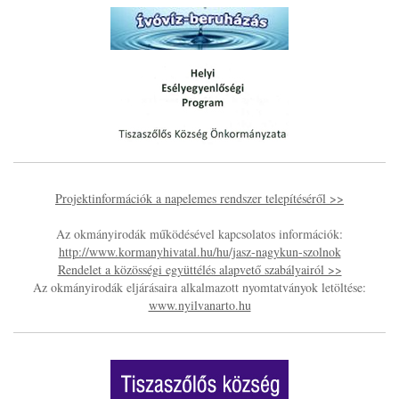
Projektinformációk a napelemes rendszer telepítéséről >>
Az okmányirodák működésével kapcsolatos információk:
http://www.kormanyhivatal.hu/hu/jasz-nagykun-szolnok
Rendelet a közösségi együttélés alapvető szabályairól >>
Az okmányirodák eljárásaira alkalmazott nyomtatványok letöltése:
www.nyilvanarto.hu