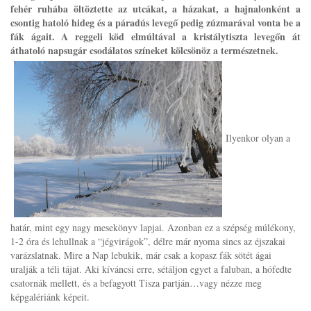
fehér ruhába öltöztette az utcákat, a házakat, a hajnalonként a
csontig hatoló hideg és a páradús levegő pedig zúzmarával vonta be a
fák ágait. A reggeli köd elmúltával a kristálytiszta levegőn át
áthatoló napsugár csodálatos színeket kölcsönöz a természetnek.
Ilyenkor olyan a
határ, mint egy nagy mesekönyv lapjai. Azonban ez a szépség múlékony,
1-2 óra és lehullnak a “jégvirágok”, délre már nyoma sincs az éjszakai
varázslatnak. Mire a Nap lebukik, már csak a kopasz fák sötét ágai
uralják a téli tájat. Aki kíváncsi erre, sétáljon egyet a faluban, a hófedte
csatornák mellett, és a befagyott Tisza partján…vagy nézze meg
képgalériánk képeit.