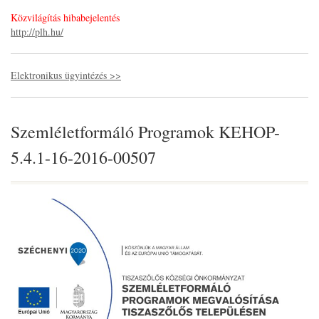
Közvilágítás hibabejelentés
http://plh.hu/
Elektronikus ügyintézés >>
Szemléletformáló Programok KEHOP-
5.4.1-16-2016-00507