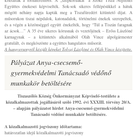
kisétáltak a tornateremből. A „szépkorúakat” a Szőke Tisza Népzenei
Együttes énekesei képviselték. Sok-sok sikeres fellépésükkel a hátuk
mögött néhány napja kapták meg a Tiszafüredért kitüntető díjat. A
műsorukon tiszai népdalok, katonadalok, történelmi énekek szerepeltek,
és a végén a közönséggel együtt énekelték, hogy “Túl a Tiszán faragnak
az ácsok…” A 35 éve sikeres kórusnak és vezetőjének – Erőss Lászlóné
karnagynak – a kitüntetés alkalmából Oláh Vince alpolgármester
gratulált, és megköszönte a együttes hangulatos műsorát.
A hangversenyről készült képeket Tolvaj Lászlóné és Oláh Vince készítette.
Pályázat Anya-csecsemő-
gyermekvédelmi Tanácsadó védőnő
munkakör betöltésére
Tiszaszőlős Község Önkormányzat Képviselő-testülete a
közalkalmazottak jogállásáról szóló 1992. évi XXXIII. törvény 20/A.
– alapján pályázatot hirdet Anya-csecsemő-gyermekvédelmi
Tanácsadó védőnő munkakör betöltésére.
A közalkalmazotti jogviszony időtartama:
határozatlan idejű közalkalmazotti jogviszony