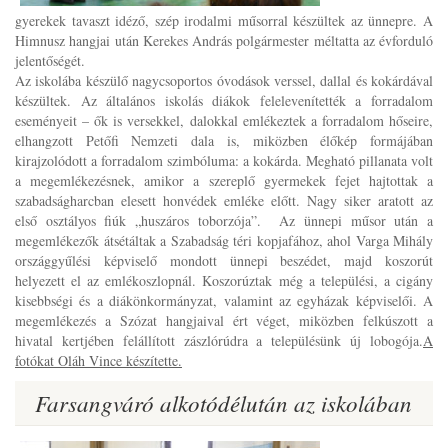
gyerekek tavaszt idéző, szép irodalmi műsorral készültek az ünnepre. A
Himnusz hangjai után Kerekes András polgármester méltatta az évforduló
jelentőségét.
Az iskolába készülő nagycsoportos óvodások verssel, dallal és kokárdával
készültek. Az általános iskolás diákok felelevenítették a forradalom
eseményeit – ők is versekkel, dalokkal emlékeztek a forradalom hőseire,
elhangzott Petőfi Nemzeti dala is, miközben élőkép formájában
kirajzolódott a forradalom szimbóluma: a kokárda. Megható pillanata volt
a megemlékezésnek, amikor a szereplő gyermekek fejet hajtottak a
szabadságharcban elesett honvédek emléke előtt. Nagy siker aratott az
első osztályos fiúk „huszáros toborzója”. Az ünnepi műsor után a
megemlékezők átsétáltak a Szabadság téri kopjafához, ahol Varga Mihály
országgyűlési képviselő mondott ünnepi beszédet, majd koszorút
helyezett el az emlékoszlopnál. Koszorúztak még a települési, a cigány
kisebbségi és a diákönkormányzat, valamint az egyházak képviselői. A
megemlékezés a Szózat hangjaival ért véget, miközben felkúszott a
hivatal kertjében felállított zászlórúdra a településünk új lobogója.
A
fotókat Oláh Vince készítette.
Farsangváró alkotódélután az iskolában