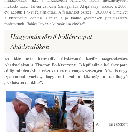
mindazoknak, akik a Tiszaszőlősi Általános Iskola intézményében
működő „Cseh István és néhai Szilágyi Ida Alapítvány” részére a 2006.
évi adójuk 1%-át felajánlották. A felajánlott összeg: 130.000,-Ft, melyet
a kuratórium döntése alapján a jó tanuló gyermekek jutalmazására
fordítottunk. Balázs István a kuratórium elnöke"
Hagyományőrző böllércsapat
Abádszalókon
Az idén már harmadik alkalommal került megrendezésre
Abádszalókon a Tiszator Böllérverseny. Településünk böllércsapata
eddig minden évben részt vett ezen a rangos versenyen. Most is nagy
izgalommal vártuk, hogy mit szól a közönség a rendhagyó
„kolbászterveinkhez”.
A megszokott