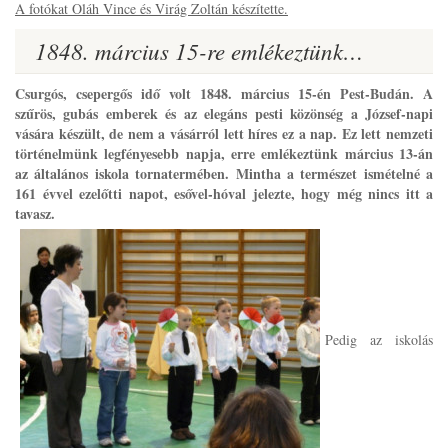
A fotókat Oláh Vince és Virág Zoltán készítette.
1848. március 15-re emlékeztünk…
Csurgós, csepergős idő volt 1848. március 15-én Pest-Budán. A
szűrös, gubás emberek és az elegáns pesti közönség a József-napi
vására készült, de nem a vásárról lett híres ez a nap. Ez lett nemzeti
történelmünk legfényesebb napja, erre emlékeztünk március 13-án
az általános iskola tornatermében. Mintha a természet ismételné a
161 évvel ezelőtti napot, esővel-hóval jelezte, hogy még nincs itt a
tavasz.
Pedig az iskolás