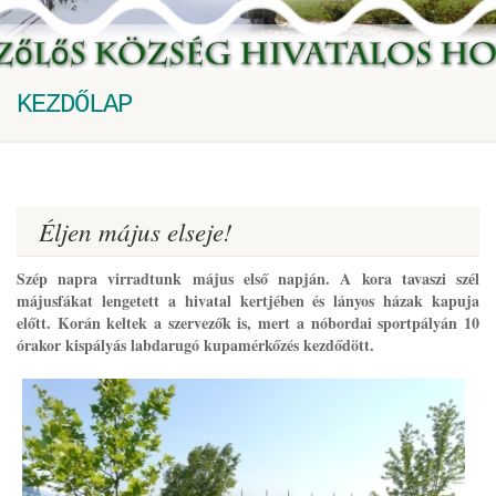
KEZDŐLAP
Éljen május elseje!
Szép napra virradtunk május első napján. A kora tavaszi szél
májusfákat lengetett a hivatal kertjében és lányos háza
k kapuja
el
őtt. Korán keltek a szervezők is, mert a nóbordai sportpályán 10
órakor kispályás labdarugó kupamérkőzés kezdődött.