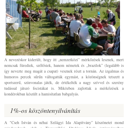
A nevezéskor kiderült, hogy itt „nemzetközi” mérkőzések lesznek, mert
nemcsak fürediek, szőlősiek, hanem németek és „brazilok” (legalább is
így nevezte meg magát a csapat) vesznek részt a tornán. Az izgalmas és
humoros percek sűrűn váltogatták egymást, a közönségnek tetszett a
sportszerű, színvonalas játék, de értékelték a nagy szívvel és szerény
tudással játszó focistákat is. Miközben zajlottak a mérkőzések a
kondérokban készült a hamisítatlan babgulyás.
1%-os köszöntenyilvánítás
A "Cseh István és néhai Szilágyi Ida Alapítvány” köszönetet mond