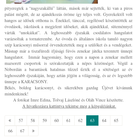
pityeregtek a “nagyszakállú” láttán, mások már sejtették, ki van a piros
palást mögött, de az ajándékozás öröme így teljes volt. Gyerekektől volt
hangos az idősek otthona is. Énekkel, tánccal, regőléssel köszöntötték az
óvodások, iskolások a megjelent időseket, akik ajándékkal, süteménnyel
várták “unokáikat”. A leghosszabb éjszakák csodálatos hangulatot
varázsoltak a tornaterembe. Az óvoda és általános iskola tanuló nagyon
szép karácsonyi műsorral örvendeztették meg a szülőket és a vendégeket.
Másnap már a tiszafüredi ifjúsági fúvós zenekar játéka teremtett ünnepi
hangulatot. Immár hagyomány, hogy ezen a napon a zenekar mellett
mazsorett csoportok is szórakoztatják a népes közönséget. Végül a
Nóbordán a barantások hatalmas tűzzel űzték el a sötétséget az év
leghosszabb éjszakáján, hogy aztán jöjjön a világosság, és az év legszebb
ünnepe a KARÁCSONY.
Békés, boldog karácsonyt, és sikerekben gazdag Újévet kívánunk
mindenkinek!
A fotókat Imre Edina, Tolvaj Lászlóné és Oláh Vince készítette.
A hivatkozásra kattintva tekintse meg a képgaléiánkat.
57
58
59
60
61
62
63
64
65
66
67