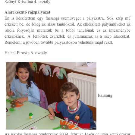
Szőnyi Krisztina 4. osztály
Álarckészítő rajzpályázat
Én is készítettem egy farsangi szemüveget a pályázatra. Sok szép mű
érkezett be, de főleg az alsós tanulóktól. Az elkészített pályaműveket az
iskola folyosóján mutattuk be a többi tanulónak és az intézménybe
érkezőknek. A felnőttek zsűrizték és jutalmazták is a szép álarcokat.
Remélem, a jövőben további pályázatokon vehetünk majd részt.
Hajnal Piroska 6. osztály
Farsang
Az iskolai farsangi rendezvény 2009. február 14-én délután kettő órakor