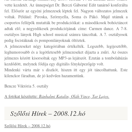
vette kezdetét. Az ünnepséget Dr. Berczi Gáborné Edit tanárnő konferálta
fel. Először az egyéni jelmezesek léptek fel. Nagyon változatos jelmezek
voltak. Például: Piroska, Szörnyella, Soma és Pákó. Majd utánuk a
csoportos fellépők mutatták be produkcióikat: a másodikosok bohóctáncot
adtak elő; a negyedikesek produkciójának címe: Carmen dance. A 7-8.
osztályos lányok High school musical számra táncoltak. A 7. osztályosok
pedig focistáknak és pompomlányoknak öltöztek.
A jelmezeseket négy kategóriában értékelték. Legszebb, legijesztőbb,
leghumorosabb és a legötletesebb jelmezeseket díjazta a zsűri. Az összes
jelmezes között kisorsoltak egy MP3-as lejátszót. Ezután a tombolahúzás
kezdődött, melynek fődíja egy digitális fényképezőgép volt.
Mindenki várta már s diszkót, hiszen itt egy jót táncolhattunk. Este
kilenckor fáradtan, de jó kedvűen hazamentünk.
Bencze Viktória 5. osztály
A fotókat készítette:
Bánhalmi Katalin, Oláh Vince, Tar Lajos.
Szőlősi Hírek – 2008.12.hó
Szőlősi Hírek – 2008.12.hó