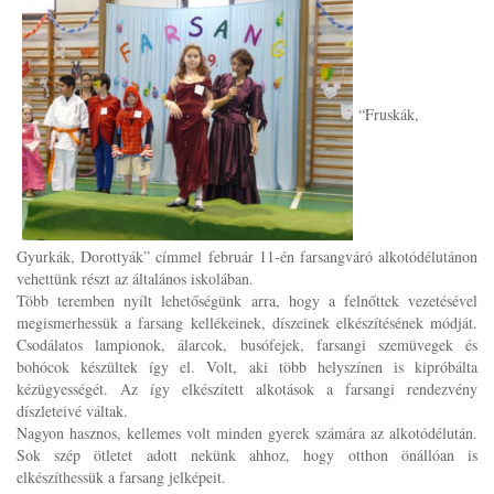
“Fruskák,
Gyurkák, Dorottyák” címmel február 11-én farsangváró alkotódélutánon
vehettünk részt az általános iskolában.
Több teremben nyílt lehetőségünk arra, hogy a felnőttek vezetésével
megismerhessük a farsang kellékeinek, díszeinek elkészítésének módját.
Csodálatos lampionok, álarcok, busófejek, farsangi szemüvegek és
bohócok készültek így el. Volt, aki több helyszínen is kipróbálta
kézügyességét. Az így elkészített alkotások a farsangi rendezvény
díszleteivé váltak.
Nagyon hasznos, kellemes volt minden gyerek számára az alkotódélután.
Sok szép ötletet adott nekünk ahhoz, hogy otthon önállóan is
elkészíthessük a farsang jelképeit.