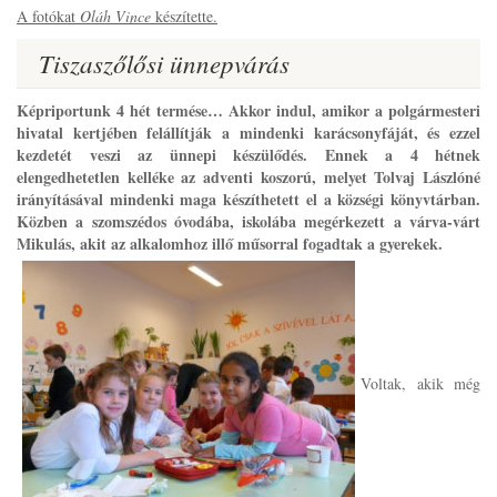
A fotókat
Oláh Vince
készítette.
Tiszaszőlősi ünnepvárás
Képriportunk 4 hét termése… Akkor indul, amikor a polgármesteri
hivatal kertjében felállítják a mindenki karácsonyfáját, és ezzel
kezdetét veszi az ünnepi készülődés. Ennek a 4 hétnek
elengedhetetlen kelléke az adventi koszorú, melyet Tolvaj Lászlóné
irányításával mindenki maga készíthetett el a községi könyvtárban.
Közben a szomszédos óvodába, iskolába megérkezett a várva-várt
Mikulás, akit az alkalomhoz illő műsorral fogadtak a gyerekek.
Voltak, akik még