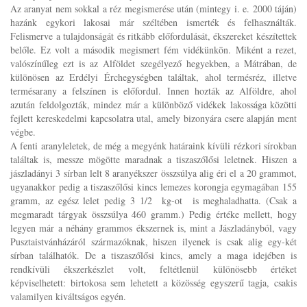
Az aranyat nem sokkal a réz megismerése után (mintegy i. e. 2000 táján)
hazánk egykori lakosai már széltében ismerték és felhasználták.
Felismerve a tulajdonságát és ritkább előfordulását, ékszereket készítettek
belőle. Ez volt a második megismert fém vidékünkön. Miként a rezet,
valószínűleg ezt is az Alföldet szegélyező hegyekben, a Mátrában, de
különösen az Erdélyi Érchegységben találtak, ahol termésréz, illetve
termésarany a felszínen is előfordul. Innen hozták az Alföldre, ahol
azután feldolgozták, mindez már a különböző vidékek lakossága közötti
fejlett kereskedelmi kapcsolatra utal, amely bizonyára csere alapján ment
végbe.
A fenti aranyleletek, de még a megyénk határaink kívüli rézkori sírokban
találtak is, messze mögötte maradnak a tiszaszőlősi leletnek. Hiszen a
jászladányi 3 sírban lelt 8 aranyékszer összsúlya alig éri el a 20 grammot,
ugyanakkor pedig a tiszaszőlősi kincs lemezes korongja egymagában 155
gramm, az egész lelet pedig 3 1/2 kg-ot is meghaladhatta. (Csak a
megmaradt tárgyak összsúlya 460 gramm.) Pedig értéke mellett, hogy
legyen már a néhány grammos ékszernek is, mint a Jászladányból, vagy
Pusztaistvánházáról származóknak, hiszen ilyenek is csak alig egy-két
sírban találhatók. De a tiszaszőlősi kincs, amely a maga idejében is
rendkívüli ékszerkészlet volt, feltétlenül különösebb értéket
képviselhetett: birtokosa sem lehetett a közösség egyszerű tagja, csakis
valamilyen kiváltságos egyén.