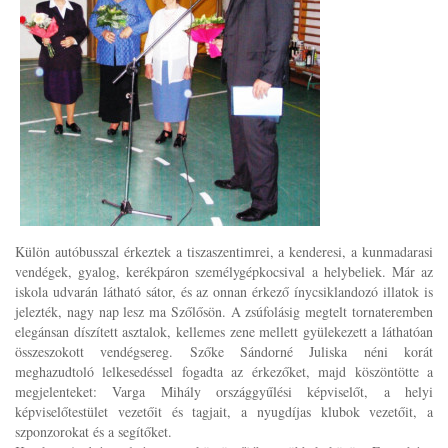
Külön autóbusszal érkeztek a tiszaszentimrei, a kenderesi, a kunmadarasi
vendégek, gyalog, kerékpáron személygépkocsival a helybeliek. Már az
iskola udvarán látható sátor, és az onnan érkező ínycsiklandozó illatok is
jelezték, nagy nap lesz ma Szőlősön. A zsúfolásig megtelt tornateremben
elegánsan díszített asztalok, kellemes zene mellett gyülekezett a láthatóan
összeszokott vendégsereg. Szőke Sándorné Juliska néni korát
meghazudtoló lelkesedéssel fogadta az érkezőket, majd köszöntötte a
megjelenteket: Varga Mihály országgyűlési képviselőt, a helyi
képviselőtestület vezetőit és tagjait, a nyugdíjas klubok vezetőit, a
szponzorokat és a segítőket.