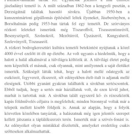
jászladányi temető is. A múlt században 1862-ben a kengyeli pusztán, a
Derzsigátnál találtak hasonló sírokra. Újabban 1950-ben a
kunszentmártoni gépállomás építésénél leltek ilyeneket, Jászberényben, a
Borsóhalmán pedig 1953-ban tártak fel egy temetőt. De szórványos
rézkori leleteket ismerünk még Tiszaroffról, Tiszaszentimréről,
Besenyszögről, Szolnokról, Mezőtúrról, Újszászról, Kungyaluról,
Szelevényről, Tiszasasról.
A rézkori bodrogkeresztúri kultúra temetői betekintést nyújtanak a közel
4000 évvel ezelőtt itt élt np életébe. Az volt ugyanis a hiedelmük, hogy a
halott a halál alkalmával a túlvilágra költözik át. A túlvilági életet pedig
nem képzelték el másnak, csak olyannak, mint amilyennek a saját életüket
ismerték. Szükségét látták tehát, hogy a halott mellé odategyék az
eszközeit, fegyvereit, ékszereit, sőt edényekben ételt-italt is adjanak mellé
eleségnek. Utóbbi gyanánt gyakran találhatók a sírokban sertéscsontok.
Ebből tudjuk, hogy a sertés már háziállatuk volt, de ezen kívül juhot,
marhát is tartottak már. A sírokban talált egyszerű kő- és rézeszközök
kapás földművelés céljaira is megfeleltek; minden bizonnyal voltak már a
telepeik mellett kisebb földjeik is. Annak az alapján, hogy a folyók
közvetlen közelében tanyáztak, a halászatnak még igen jelentős szerepet
kellett játszania a táplálékszerzés terén. Ismerték már a szövés-fonást is.
Az edényeiket olyan mintákkal díszítették, amelyeket eredetileg csakis
szőtteseken alkalmazhattak.