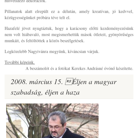
húsvétidéző dekorációk.
Pillanatok alatt elrepült ez a délután, amely kreatívan, jó kedvvel,
kézügyességünket próbára téve telt el.
Hazafelé jövet nyugtáztuk, hogy a karácsony előtti kezdeményezésünk
nem volt hiábavaló, most megismerhettük mások ötleteit, gyönyörűséges
munkáit, és feltöltöttek a közös beszélgetések.
Legközelebb Nagyivánra megyünk, kíváncsian várjuk.
További képeink.
A beszámolót és a fotókat Kerekes Andrásné óvónő készítette.
2008. március 15. Éljen a magyar
szabadság, éljen a haza