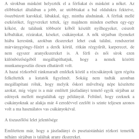
A sírokban másként helyezték el a férfiakat és másként a nőket. Az
előbbieket általában a jobb, az utóbbiakat a bal oldalukra fektetve,
összebúzott karokkal, lábakkal, úgy, mintha aludnának. A férfiak mellé
eszközöket, fegyvereket tettek, így majdnem minden esetben egy-egy
kőkést, de találunk többször kőből készült nyílhegyeket, csiszolt
kőbaltákat, rézárakat, késeket, csákányokat. A nők sírjaiban ilyeneket
hiába keresünk, azokban ékszereket lehet csak találni, rendszerint
márványgyöngy-fűzért a derék körül, ritkán rézgyűrűt, karperecet, de
nem egyszer aranyékszereket is. A férfi és női sírok ezen
különbözőségéből megállapíthatjuk, hogy a nemek közötti
munkamegoszlás élesen elhatárolt volt.
A hazai rézkorból ránkmaradt emlékek közül a rézcsákányok igen régóta
felkeltették a kutatók figyelmét. Sokáig nem tudták azonban
megállapítani róluk, hogy melyik őskori műveltség népe készítette
azokat, míg végre is a már említett jászladányi temető egyik sírjában az
edények mellett megtaláltak egy példányát. Feltűnő, hogy ezeknek a
csákányoknak az alakja már 4 ezredévvel ezelőtt is szinte teljesen azonos
volt a ma használatos vas csákányokéval.
A tiszaszőlősi lelet jelentősége
Említettem már, hogy a jászladányi és pusztaistánházi rézkori temetők
néhány sírjában is találtak arany ékszereket.