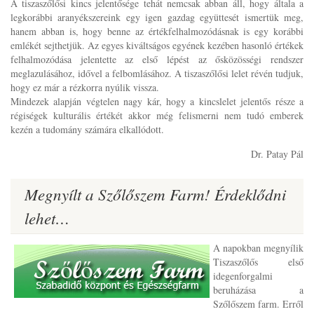
A tiszaszőlősi kincs jelentősége tehát nemcsak abban áll, hogy általa a
legkorábbi aranyékszereink egy igen gazdag együttesét ismertük meg,
hanem abban is, hogy benne az értékfelhalmozódásnak is egy korábbi
emlékét sejthetjük. Az egyes kiváltságos egyének kezében hasonló értékek
felhalmozódása jelentette az első lépést az ősközösségi rendszer
meglazulásához, idővel a felbomlásához. A tiszaszőlősi lelet révén tudjuk,
hogy ez már a rézkorra nyúlik vissza.
Mindezek alapján végtelen nagy kár, hogy a kincslelet jelentős része a
régiségek kulturális értékét akkor még felismerni nem tudó emberek
kezén a tudomány számára elkallódott.
Dr. Patay Pál
Megnyílt a Szőlőszem Farm! Érdeklődni
lehet…
A napokban megnyílik
Tiszaszőlős első
idegenforgalmi
beruházása a
Szőlőszem farm. Erről