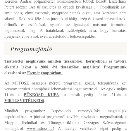
Kerekes András polgármester köszöntőjében többek között Eszterházy
Pétert idézte: „Az újjászületés az öregek kiváltsága…” Pótolhatják azt,
amit eddig elmulasztottak, megpróbálhatnak olyat, ami korábban nem
sikerült. Sok- sok féle úton jutottak el idáig, szép és keserű tapasztalatok,
örömök és csalódások nyomán az igazságot más-más formában
fogalmaznák meg. A fiataloknak szükségünk arra, hogy beavatást
nyerjenek ebbe a sok éven át érlelődött bölcsességükbe.
Programajánló
Tisztelettel meghívunk minden tiszaszőlősi, környékbeli és távolra
elkerült lakost a 2008. évi tiszaszőlősi
majálisra
! Programunk
olvasható az
Eseménynaptárban.
Az MTTOSZ országos méretű programjai közül, településünk két
verseny területi döntőjének lebonyolítási jogát nyerte el! Az egyik május
PÜNKÖSD KUPA
11-én a
, a másik pedig június 21-én a
VIRTUSVETÉLKEDő
.
Mindkét programhoz kapcsolódó versenykiírást megtalálják
naptárunkban. A júniusi programról további részleteket megtudhatnak a
Magyar Technikai és Tömegsportklubok Országos Szövetségének
honlapjáról
www.mttosz.hu
! A tavalyi vetélkedő képei pedig a