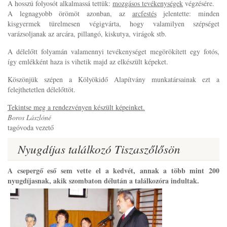
A hosszú folyosót alkalmassá tettük:
mozgásos tevékenységek
végzésére.
A legnagyobb örömöt azonban, az
arcfestés
jelentette: minden
kisgyermek türelmesen végigvárta, hogy valamilyen szépséget
varázsoljanak az arcára, pillangó, kiskutya, virágok stb.
A délelőtt folyamán valamennyi tevékenységet megörökített egy fotós,
így emlékként haza is vihetik majd az elkészült képeket.
Köszönjük szépen a Kölyökidő Alapítvány munkatársainak ezt a
felejthetetlen délelőttöt.
Tekintse meg a rendezvényen készült képeinket.
Boros Lászlóné
tagóvoda vezető
Nyugdíjas találkozó Tiszaszőlősön
A csepergő eső sem vette el a kedvét, annak a több mint 200
nyugdíjasnak, akik szombaton délután a találkozóra indultak.