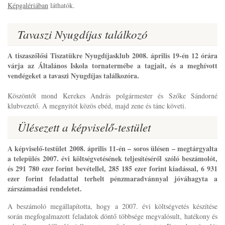
Képgalériában
láthatók.
Tavaszi Nyugdíjas találkozó
A tiszaszőlősi Tiszatükre Nyugdíjasklub 2008. április 19-én 12 órára
várja az Általános Iskola tornatermébe a tagjait, és a meghívott
vendégeket a tavaszi Nyugdíjas találkozóra.
Köszöntőt mond Kerekes András polgármester és Szőke Sándorné
klubvezető. A megnyitót közös ebéd, majd zene és tánc követi.
Ülésezett a képviselő-testület
A képviselő-testület 2008. április 11-én – soros ülésen – megtárgyalta
a település 2007. évi költségvetésének teljesítéséről szóló beszámolót,
és 291 780 ezer forint bevétellel, 285 185 ezer forint kiadással, 6 931
ezer forint feladattal terhelt pénzmaradvánnyal jóváhagyta a
zárszámadási rendeletet.
A beszámoló megállapította, hogy a 2007. évi költségvetés készítése
során megfogalmazott feladatok döntő többsége megvalósult, hatékony és