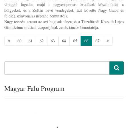
virággal fogadta, majd a nagycsoportos óvodások köszöntötték a
hölgyeket, és a Zoltán nevű vendégeket. Ezt követte Nagy Csaba és
feleség színvonalas néptánc bemutatója.
Nagy tetszést aratott az ovi-bugisok tánca, és a Tiszafüredi Kossuth Lajos
Gimnázium musical csoportjának zenés-táncos bemutatója.
60
61
62
63
64
65
66
67
Magyar Falu Program