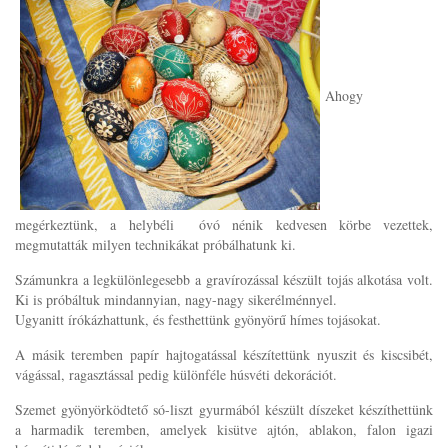
Ahogy
megérkeztünk, a helybéli óvó nénik kedvesen körbe vezettek,
megmutatták milyen technikákat próbálhatunk ki.
Számunkra a legkülönlegesebb a gravírozással készült tojás alkotása volt.
Ki is próbáltuk mindannyian, nagy-nagy sikerélménnyel.
Ugyanitt írókázhattunk, és festhettünk gyönyörű hímes tojásokat.
A másik teremben papír hajtogatással készítettünk nyuszit és kiscsibét,
vágással, ragasztással pedig különféle húsvéti dekorációt.
Szemet gyönyörködtető só-liszt gyurmából készült díszeket készíthettünk
a harmadik teremben, amelyek kisütve ajtón, ablakon, falon igazi