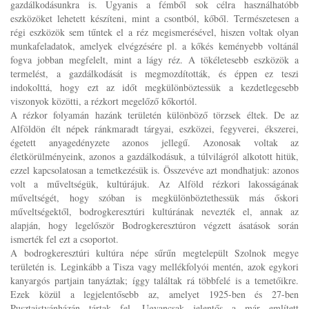
gazdálkodásunkra is. Ugyanis a fémből sok célra használhatóbb
eszközöket lehetett készíteni, mint a csontból, kőből. Természetesen a
régi eszközök sem tűntek el a réz megismerésével, hiszen voltak olyan
munkafeladatok, amelyek elvégzésére pl. a kőkés keményebb voltánál
fogva jobban megfelelt, mint a lágy réz. A tökéletesebb eszközök a
termelést, a gazdálkodását is megmozdították, és éppen ez teszi
indokolttá, hogy ezt az időt megkülönböztessük a kezdetlegesebb
viszonyok közötti, a rézkort megelőző kőkortól.
A rézkor folyamán hazánk területén különböző törzsek éltek. De az
Alföldön élt népek ránkmaradt tárgyai, eszközei, fegyverei, ékszerei,
égetett anyagedényzete azonos jellegű. Azonosak voltak az
életkörülményeink, azonos a gazdálkodásuk, a túlvilágról alkotott hitük,
ezzel kapcsolatosan a temetkezésük is. Összevéve azt mondhatjuk: azonos
volt a műveltségük, kultúrájuk. Az Alföld rézkori lakosságának
műveltségét, hogy szóban is megkülönböztethessük más őskori
műveltségektől, bodrogkeresztúri kultúrának nevezték el, annak az
alapján, hogy legelőször Bodrogkeresztúron végzett ásatások során
ismerték fel ezt a csoportot.
A bodrogkeresztúri kultúra népe sűrűn megtelepült Szolnok megye
területén is. Leginkább a Tisza vagy mellékfolyói mentén, azok egykori
kanyargós partjain tanyáztak; íggy találtak rá többfelé is a temetőikre.
Ezek közül a legjelentősebb az, amelyet 1925-ben és 27-ben
Pusztaistvánházán tártak fel. Ugyancsak jelentős a már említett