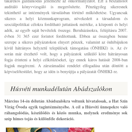
takarékos gazdálkodás jellemezte az önkormányzatot. Ezt a beszámolót
auditáló könyvvizsgáló is megerősítette. Pénzügyileg sikeresnek
tekinthető az intézmények társulásban történő működtetése. Ugyancsak
sikeres a helyi közmunkaprogram, növekedett a társadalom és
szociálpolitikai célokra fordítható juttatások mértéke, a központi és helyi
adók, az egyéb saját bevételek összege. Beruházásokra, felújításra 2007.
évben 31 365 ezer forintot fordítottunk. Ebben az összegben benne
szerepe a sikeres pályázatokon elnyert pénzek, valamint az önhibájukon
kívül hátrányos helyzetű települések támogatása (ÖNHIKI) is. Az év
során már érezhető volt, hogy a pályázatok szűkülő köre hátrányosan
fogja érinteni a helyi célkitűzéseket, így ennek káros hatását 2008-ban
fogjuk megérezni. A zárszámadási rendelet elfogadása után döntött a
képviselőtestület, hogy az idén is benyújtja a pályázatát ÖNHIKI-re.
Húsvéti munkadélután Abádszalókon
Március 14-én délután Abádszalókra voltunk hivatalosak, a Hat Szín
Virág Óvoda egyik tagintézményébe. A cél a Húsvéti ünnepekre való
ráhangolódás, készülődés és közös munka, melynek eredménye sok
szép hímes tojás és különféle dekoráció.