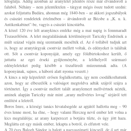
lefoglalja. Addig azonban az aranylelet jelentős része már elvándorolt a
faluból. Néhány – nem jelentéktelen – tárgyat mégis össze tudott szedni:
azokat feljutatta Budára, ahonnan még 1840-ben – az akkori jogszabályok
és császári rendeletek értelmében – átvándorolt az Bécsbe a „K. u. k.
Antikenkabinet”-be, vagyis a császári kincstárba.
A közel 120 éve lelt aranykincs emléke még a mai napig is fennmaradt
Tiszaszőlősön. A lelet megtalálásának körülményeit Tariczky Endrének a
múlt század végén még szemtanúk mesélték el. Az ő tollából tudjuk azt
is, hogy az aranytárgyak csontváz mellett voltak, és edényeket is találtak
ott. Sőt a csontváz koponyáját, amely egy földbirtokoshoz került, ő
juttatta az egri érseki gyűjteménybe, a lelőhelyről származó
edényleleteket pedig később a tiszafüredi múzeumnak adta. (A
koponyának, sajnos, a háború alatt nyoma veszett.)
A kincs a nép képzeletét erősen foglalkoztatta, így nem csodálkozhatunk
azon, hogy az elbeszélők a valóságot megtoldva adták szájról szájra a
történetet. Így a csontváz mellett talált aranylemezt mellvértnek nézték,
aminek alapján Tariczky már mint „arany mellvértes lovag” sírjáról tett
említést a leletről.
Boros Imre, a községi tanács hivatalsegéde az apjától hallotta meg – 90
éves lenne most, ha élne, – hogy valami Herczeg nevű ember lett volna a
kics megtalálója; az arany karperecet a botjára tűzte, és úgy jött haza.
Meglátta ezt egy másik ember, lekapta a botról, és elfutott vele.
A 70 éves Balogh Sándor is halott a nagyaszóparti kincsről, de ő azt már