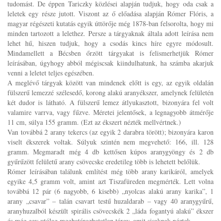
tudomást. De éppen Tariczky közlései alapján tudjuk, hogy oda csak a
leletek egy része jutott. Viszont az ő előadása alapján Rómer Flóris, a
magyar régészeti kutatás egyik úttörője még 1878-ban felsorolta, hogy mi
minden tartozott a lelethez. Persze a tárgyaknak általa adott leírása nem
lehet hű, hiszen tudjuk, hogy a csodás kincs híre egyre módosult.
Mindamellett a Bécsben őrzött tárgyakat is felismerhetjük Rómer
leírásában, úgyhogy abból mégiscsak kiindulhatunk, ha számba akarjuk
venni a leletet teljes egészében.
A meglévő tárgyak között van mindenek előtt is egy, az egyik oldalán
fülszerű lemezzé szélesedő, korong alakú aranyékszer, amelynek felületén
két dudor is látható. A fülszerű lemez átlyukasztott, bizonyára fel volt
valamire varrva, vagy fűzve. Méretei jelentősek, a legnagyobb átmérője
11 cm, súlya 155 gramm. (Ezt az ékszert nézték mellvértnek.)
Van továbbá 2 arany tekercs (az egyik 2 darabra törött); bizonyára karon
viselt ékszerek voltak. Súlyuk szintén nem megvehető: 166, ill. 128
gramm. Megmaradt még 4 db kettősen kúpos aranygyöngy és 2 db
gyűrűzött felületű arany csövecske eredetileg több is lehetett belőlük.
Rómer leírásában találunk említést még több arany karikáról, amelyek
egyike 4,5 gramm volt, amint azt Tiszafüreden megmérték. Lett volna
továbbá 12 pár (6 nagyobb, 6 kisebb) „nyolcas alakú arany karika”, 1
arany „csavar” – talán csavart testű huzaldarab – vagy 40 aranygyűrű,
aranyhuzalból készült spirális csövecskék 2 „láda fogantyú alakú” ékszer
és még egy utólag meghatározhatatlan tárgy, amit sisaknak néztek.