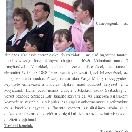
Ünnepségünk az
általános iskolások szereplésével folytatódott – az alsó tagozatos tanítói
munkaközösség forgatókönyve alapján – Jóvér Kálmánné tanítónő
irányításával. Versekkel, dalokkal, zenei aláfestéssel, és tánccal
elevenítették fel az 1848-49-es események sorát, igazi lelkesedéssel, az
ünnephez méltó módon. A szép műsor után Varga Mihály országgyűlési
képviselő emlékezett a márciusi ifjakra, majd koszorút helyezett el a
kopjafánál. Heltai Jenő nemes emberi értékekről szóló Szabadság c.
versét Szabóné Szegedi Edit tanárnő szavalta el. Az ünnepség zárásaként
koszorút helyeztek el: a települési és a cigány önkormányzat, a református
és a katolikus egyház, a Baranta csoport, az általános iskola és a
diákönkormányzat képviselői a virágokkal és a nemzeti színű zászlókkal
díszített kopjafánál.
További képeink.
Tolvaj Lászlóné