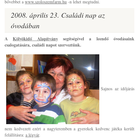
bővebbet a
www.szoloszemfarm.hu
-n lehet megtudni.
2008. április 23. Családi nap az
óvodában
A
Kölyökidő Alapítvány
segítségével a leendő óvodásaink
csalogatására, családi napot szerveztünk.
Sajnos az időjárás
nem kedvezett ezért a nagyteremben a gyerekek kedvenc játéka került
felállításra:
a légvár
.