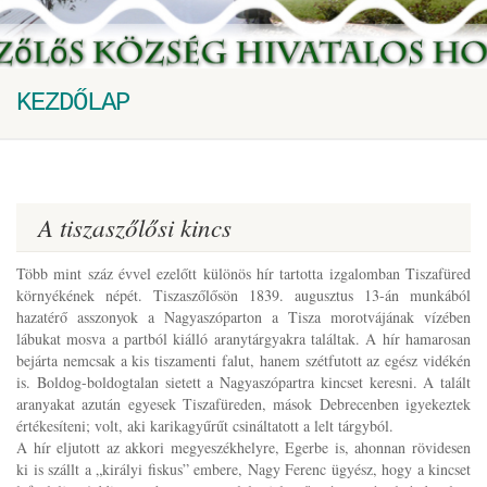
KEZDŐLAP
A tiszaszőlősi kincs
Több mint száz évvel ezelőtt különös hír tartotta izgalomban Tiszafüred
környékének népét. Tiszaszőlősön 1839. augusztus 13-án munkából
hazatérő asszonyok a Nagyaszóparton a Tisza morotvájának vízében
lábukat mosva a partból kiálló aranytárgyakra találtak. A hír hamarosan
bejárta nemcsak a kis tiszamenti falut, hanem szétfutott az egész vidékén
is. Boldog-boldogtalan sietett a Nagyaszópartra kincset keresni. A talált
aranyakat azután egyesek Tiszafüreden, mások Debrecenben igyekeztek
értékesíteni; volt, aki karikagyűrűt csináltatott a lelt tárgyból.
A hír eljutott az akkori megyeszékhelyre, Egerbe is, ahonnan rövidesen
ki is szállt a „királyi fiskus” embere, Nagy Ferenc ügyész, hogy a kincset