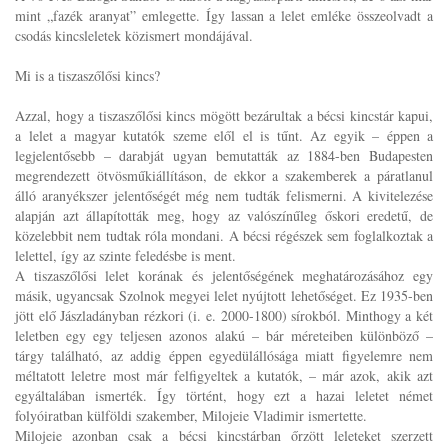
mint „fazék aranyat” emlegette. Így lassan a lelet emléke összeolvadt a
csodás kincsleletek közismert mondájával.
Mi is a tiszaszőlősi kincs?
Azzal, hogy a tiszaszőlősi kincs mögött bezárultak a bécsi kincstár kapui,
a lelet a magyar kutatók szeme elől el is tűnt. Az egyik – éppen a
legjelentősebb – darabját ugyan bemutatták az 1884-ben Budapesten
megrendezett ötvösműkiállításon, de ekkor a szakemberek a páratlanul
álló aranyékszer jelentőségét még nem tudták felismerni. A kivitelezése
alapján azt állapították meg, hogy az valószínűleg őskori eredetű, de
közelebbit nem tudtak róla mondani. A bécsi régészek sem foglalkoztak a
lelettel, így az szinte feledésbe is ment.
A tiszaszőlősi lelet korának és jelentőségének meghatározásához egy
másik, ugyancsak Szolnok megyei lelet nyújtott lehetőséget. Ez 1935-ben
jött elő Jászladányban rézkori (i. e. 2000-1800) sírokból. Minthogy a két
leletben egy egy teljesen azonos alakú – bár méreteiben különböző –
tárgy található, az addig éppen egyedülállósága miatt figyelemre nem
méltatott leletre most már felfigyeltek a kutatók, – már azok, akik azt
egyáltalában ismerték. Így történt, hogy ezt a hazai leletet német
folyóiratban külföldi szakember, Milojeie Vladimir ismertette.
Milojeie azonban csak a bécsi kincstárban őrzött leleteket szerzett