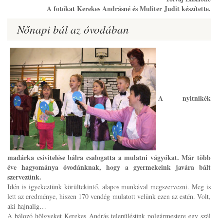
A fotókat Kerekes Andrásné és Muliter Judit készítette.
Nőnapi bál az óvodában
A nyitnikék
madárka csivitelése bálra csalogatta a mulatni vágyókat. Már több
éve hagyománya óvodánknak, hogy a gyermekeink javára bált
szervezünk.
Idén is igyekeztünk körültekintő, alapos munkával megszervezni. Meg is
lett az eredménye, hiszen 170 vendég mulatott velünk ezen az estén. Volt,
aki hajnalig…
A bálozó hölgyeket Kerekes András településünk polgármestere egy szál