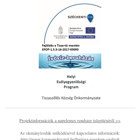
Projektinformációk a napelemes rendszer telepítéséről >>
Az okmányirodák működésével kapcsolatos információk:
http://www.kormanyhivatal.hu/hu/jasz-nagykun-szolnok