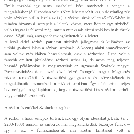
Említ továbbá egy arany markolatú kést, amelynek a pengéje a
megtaláláskor jó állapotban volt. (Nem lehetett tehát vas, valószínűleg réz
volt; rézkésre vall a levélalak is.) a rézkori sírok jellemző tűzkő-kése is
minden bizonnyal szerepelt a leletek között, mert Rómer egy tűzkőből
való tárgyat is felsorol még, amit a munkások tűzcsiszoló kovának törtek
össze. Végül még anyagedények egészítettek ki a leletet.
A levél alakú rézkés, pattintott tűzkőkés jellegzetes és különösen az
utóbbi gyakori lelete a rézkori síroknak. A korong alakú aranyékszerek
sem voltak más időben használatosak, csak a rézkorban. Ilyen volt a
fentebb említett jászladányi rézkori sírban is, de azóta még teljesen
hasonló példányokat is megismertünk az ugyancsak Szolnok megyei
Pusztaistvánhéza és a hozzá közel fekvő Csongrád megyei Magyartés
rézkori temetőiből. A tiszaszőlősi gyöngyöknek és csövecskéknek is
megtalálhatók hasonmásaik a rézkori sírokban. Így tehát szinte teljes
biztonsággal megállapíthatjuk, hogy a tiszaszőlősi kincs rézkori sírból,
vagy sírokból származik.
A rézkor és emlékei Szolnok megyében
A rézkor a hazai ősnépek történetének egy olyan időszakát jelenti, (i. e.
2200-1800) amikor az emberek már megismerkedtek bizonyos fémek –
így a réz – felhasználásával, ami azután kihatással volt a