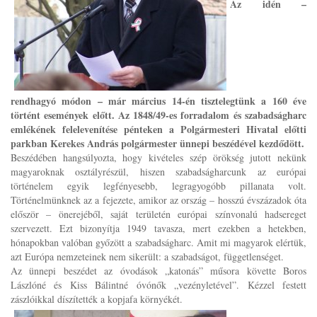
Az idén –
rendhagyó módon – már március 14-én tisztelegtünk a 160 éve
történt események előtt. Az 1848/49-es forradalom és szabadságharc
emlékének felelevenítése pénteken a Polgármesteri Hivatal előtti
parkban Kerekes András polgármester ünnepi beszédével kezdődött.
Beszédében hangsúlyozta, hogy kivételes szép örökség jutott nekünk
magyaroknak osztályrészül, hiszen szabadságharcunk az európai
történelem egyik legfényesebb, legragyogóbb pillanata volt.
Történelmünknek az a fejezete, amikor az ország – hosszú évszázadok óta
először – önerejéből, saját területén európai színvonalú hadsereget
szervezett. Ezt bizonyítja 1949 tavasza, mert ezekben a hetekben,
hónapokban valóban győzött a szabadságharc. Amit mi magyarok elértük,
azt Európa nemzeteinek nem sikerült: a szabadságot, függetlenséget.
Az ünnepi beszédet az óvodások „katonás” műsora követte Boros
Lászlóné és Kiss Bálintné óvónők „vezényletével”. Kézzel festett
zászlóikkal díszítették a kopjafa környékét.