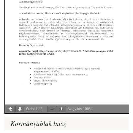
Oldal
1
/
3
Nagyítás
100%
Kormányablak busz