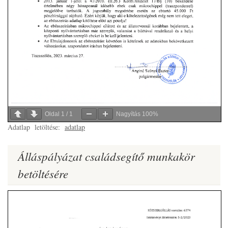
Oldal
1
/
1
Nagyítás
100%
Adatlap letöltése:
adatlap
Álláspályázat családsegítő munkakör
betöltésére