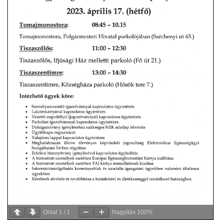
Oldal
1
/
1
Nagyítás
100%