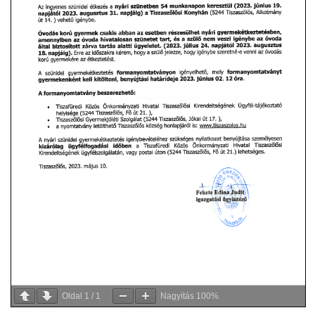
Oldal
1
/
1
Nagyítás
100%