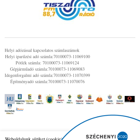
Helyi adózással kapcsolatos számlaszámok
Helyi iparűzési adó számla:70100073-11069100
Pótlék számla: 70100073-11069124
Gépjárműadó számla:70100073-11069083
Idegenforgalmi adó számla:70100073-11070399
Építményadó számla:70100073-11070076
Weboldalunk sütiket (cookie) használ működése folyamán, hogy a