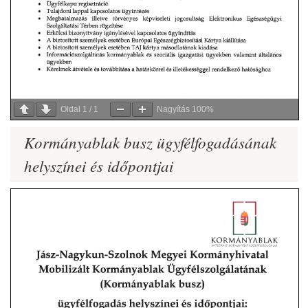
Oldal
1
/
1
Nagyítás
100%
Kormányablak busz ügyfélfogadásának
helyszínei és időpontjai