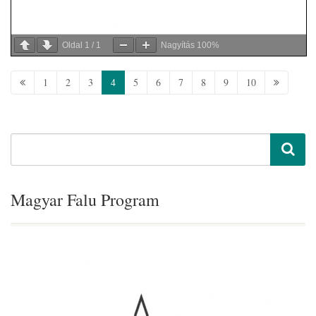
Oldal
1
/
1
Nagyítás
100%
1
2
3
4
5
6
7
8
9
10
Magyar Falu Program