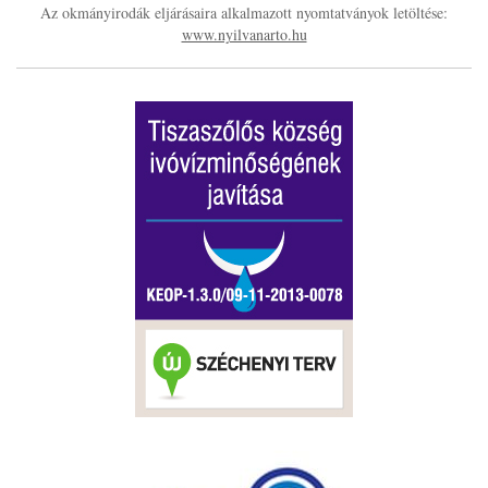
Az okmányirodák eljárásaira alkalmazott nyomtatványok letöltése:
www.nyilvanarto.hu