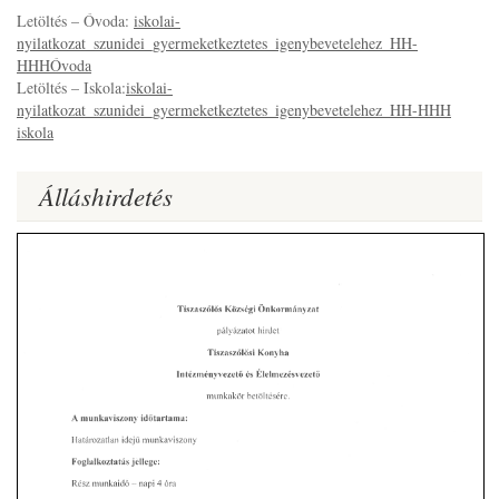
Letöltés – Óvoda:
iskolai-
nyilatkozat_szunidei_gyermeketkeztetes_igenybevetelehez_HH-
HHHÓvoda
Letöltés – Iskola:
iskolai-
nyilatkozat_szunidei_gyermeketkeztetes_igenybevetelehez_HH-HHH
iskola
Álláshirdetés