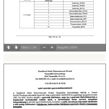
Oldal
1
/
34
Nagyítás
100%