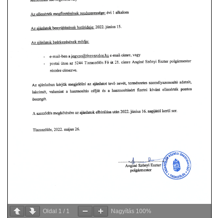
Oldal
1
/
1
Nagyítás
100%