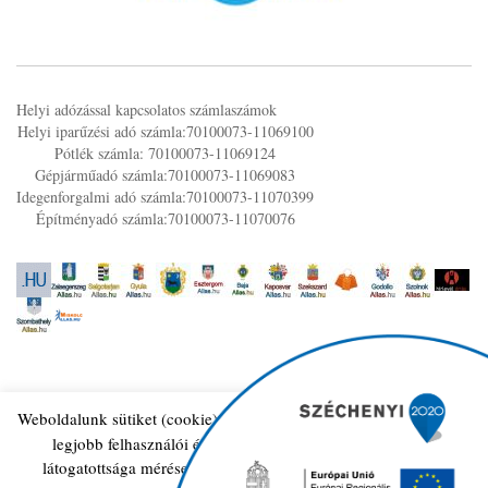
Helyi adózással kapcsolatos számlaszámok
Helyi iparűzési adó számla:70100073-11069100
Pótlék számla: 70100073-11069124
Gépjárműadó számla:70100073-11069083
Idegenforgalmi adó számla:70100073-11070399
Építményadó számla:70100073-11070076
Weboldalunk sütiket (cookie) használ működése folyamán, hogy a
legjobb felhasználói élményt nyújthassa Önnek, továbbá
© 2026 Tiszaszolos.hu. All Rights Reserved
látogatottsága mérése céljából A sütik használatát bármikor