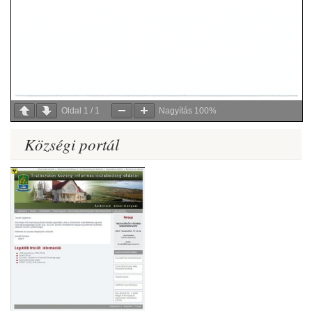
Oldal
1
/
1
Nagyítás
100%
Községi portál