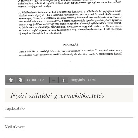
Oldal
1
/
2
Nagyítás
100%
Nyári szünidei gyermekétkeztetés
Tájékoztató
Nyilatkozat