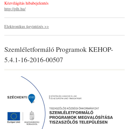
Közvilágítás hibabejelentés
http://plh.hu/
Elektronikus ügyintézés >>
Szemléletformáló Programok KEHOP-
5.4.1-16-2016-00507