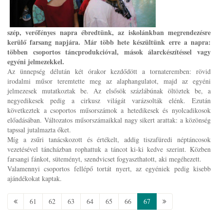
szép, verőfényes napra ébredtünk, az iskolánkban megrendezésre
kerülő farsang napjára. Már több hete készültünk erre a napra:
többen csoportos táncprodukcióval, mások álarckészítéssel vagy
egyéni jelmezekkel.
Az ünnepség délután két órakor kezdődött a tornateremben: rövid
irodalmi műsor teremtette meg az alaphangulatot, majd az egyéni
jelmezesek mutatkoztak be. Az elsősök százlábúnak öltöztek be, a
negyedikesek pedig a cirkusz világát varázsolták elénk. Ezután
következtek a csoportos műsorszámok a hetedikesek és nyolcadikosok
előadásában. Változatos műsorszámaikkal nagy sikert arattak: a közönség
tapssal jutalmazta őket.
Míg a zsűri tanácskozott és értékelt, addig tiszafüredi néptáncosok
vezetésével táncházban rophattuk a táncot ki-ki kedve szerint. Közben
farsangi fánkot, süteményt, szendvicset fogyaszthatott, aki megéhezett.
Valamennyi csoportos fellépő tortát nyert, az egyéniek pedig kisebb
ajándékokat kaptak.
61
62
63
64
65
66
67