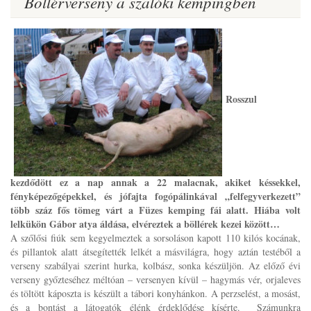
Böllérverseny a szalóki kempingben
Rosszul
kezdődött ez a nap annak a 22 malacnak, akiket késsekkel,
fényképezőgépekkel, és jófajta fogópálinkával „felfegyverkezett”
több száz fős tömeg várt a Füzes kemping fái alatt. Hiába volt
lelkükön Gábor atya áldása, elvéreztek a böllérek kezei között…
A szőlősi fiúk sem kegyelmeztek a sorsoláson kapott 110 kilós kocának,
és pillantok alatt átsegítették lelkét a másvilágra, hogy aztán testéből a
verseny szabályai szerint hurka, kolbász, sonka készüljön. Az előző évi
verseny győzteséhez méltóan – versenyen kívül – hagymás vér, orjaleves
és töltött káposzta is készült a tábori konyhánkon. A perzselést, a mosást,
és a bontást a látogatók élénk érdeklődése kísérte. Számunkra