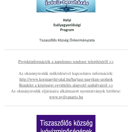
Projektinformációk a napelemes rendszer telepítéséről >>
Az okmányirodák működésével kapcsolatos információk:
http://www.kormanyhivatal.hu/hu/jasz-nagykun-szolnok
Rendelet a közösségi együttélés alapvető szabályairól >>
Az okmányirodák eljárásaira alkalmazott nyomtatványok letöltése:
www.nyilvanarto.hu