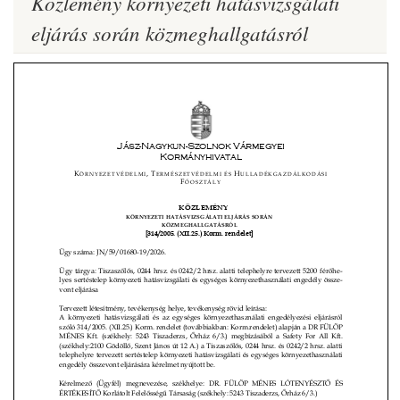
Közlemény környezeti hatásvizsgálati
eljárás során közmeghallgatásról