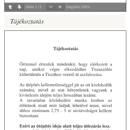
Oldal
1
/
3
Nagyítás
100%
Tájékoztatás