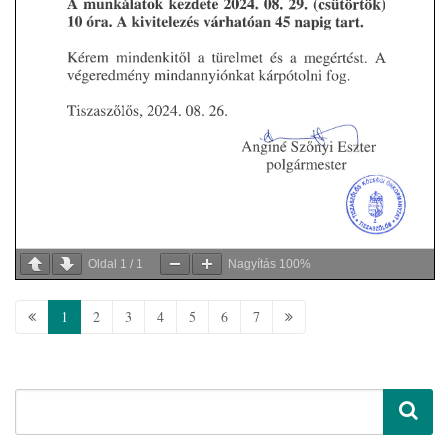
Oldal
1
/
1
Nagyítás
100%
1
2
3
4
5
6
7