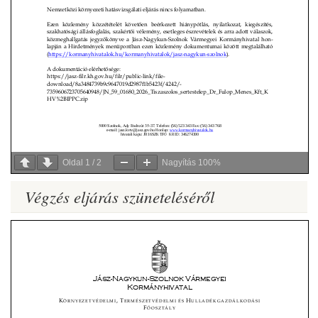
Oldal
1
/
2
Nagyítás
100%
Végzés eljárás szüneteléséről