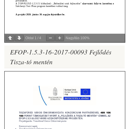
Oldal
1
/
4
Nagyítás
100%
EFOP-1.5.3-16-2017-00093 Fejlődés
Tisza-tó mentén