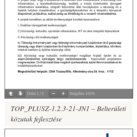
Oldal
1
/
2
Nagyítás
100%
TOP_PLUSZ-1.2.3-21-JN1 – Belterületi
közutak fejlesztése