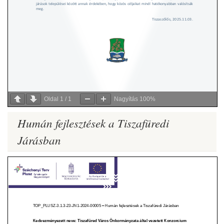
Oldal
1
/
1
Nagyítás
100%
Humán fejlesztések a Tiszafüredi
Járásban