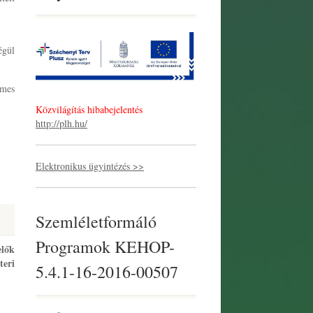
égül
emes
Közvilágítás hibabejelentés
http://plh.hu/
Elektronikus ügyintézés >>
Szemléletformáló
Programok KEHOP-
elők
teri
5.4.1-16-2016-00507