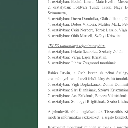
1. osztályban: Bodnár Laura, Máté Evelin, Mészár
2. osztályban: Földvári Tünde Teréz, Nagy E
Szimonetta,
3. osztályban: Dusza Dominika, Oláh Julianna, O
4. osztályban: Dobos Viktória, Muliter Márk, Pet
5. osztályban: Csáti Norbert, Török László, Vígh
6. osztályban: Oláh Marcell, Szőnyi Krisztina;
J
ELES tanulmányi teljesítményéért:
3. osztályban: Fekete Szabolcs, Székely Zoltán,
6. osztályban: Varga Lajos Krisztián,
8. osztályban: Juhász Zsigmond tanulónak.
Balázs István, a Cseh István és néhai Szilág
eredménnyel rendelkező felsős lány és fiú tanulók
5. osztályban: Vígh Boglárkának, Zolnai Dominik
6. osztályban: Sári Biankának, Szőnyi Krisztinán
7. osztályban: Ács Erikának, Bencze Viktóriának
8. osztályban: Somogyi Brigittának, Szabó Lizá
A jelenlévők előtt megköszöntük Tiszaszőlős Kö
modern informatikai eszközöket, a segítő kezeke
Köszönetet mondtunk minden szülőnek, elsősorban 