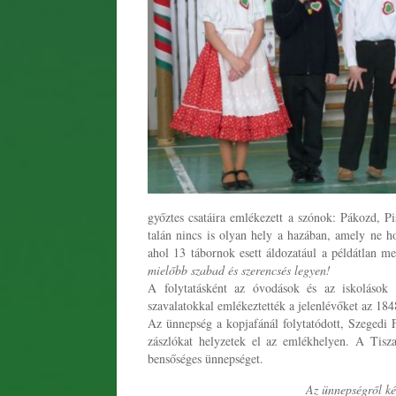
győztes csatáira emlékezett a szónok: Pákozd, P
talán nincs is olyan hely a hazában, amely ne h
ahol 13 tábornok esett áldozatául a példátlan me
mielőbb szabad és szerencsés legyen!
A folytatásként az óvodások és az iskolások s
szavalatokkal emlékeztették a jelenlévőket az 184
Az ünnepség a kopjafánál folytatódott, Szegedi 
zászlókat helyzetek el az emlékhelyen. A Tisza
bensőséges ünnepséget.
Az ünnepségről ké