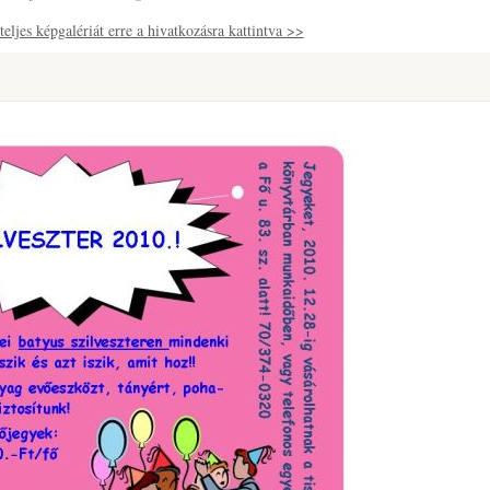
eljes képgalériát erre a hivatkozásra kattintva >>