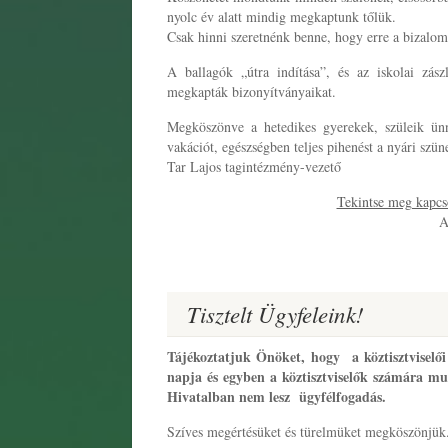
nyolc év alatt mindig megkaptunk tőlük.
Csak hinni szeretnénk benne, hogy erre a bizalomr
A ballagók „útra indítása”, és az iskolai zás
megkapták bizonyítványaikat.
Megköszönve a hetedikes gyerekek, szüleik ün
vakációt, egészségben teljes pihenést a nyári szün
Tar Lajos tagintézmény-vezető
Tekintse meg kapcso
A
Tisztelt Ügyfeleink!
Tájékoztatjuk Önöket, hogy a köztisztviselői 
napja és egyben a köztisztviselők számára mu
Hivatalban nem lesz ügyfélfogadás.
Szíves megértésüket és türelmüket megköszönjük