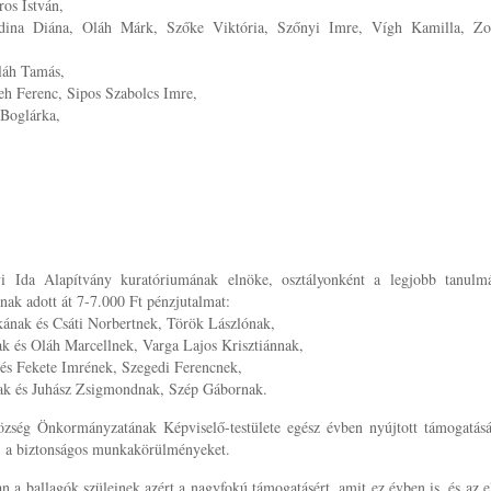
os István,
dina Diána, Oláh Márk, Szőke Viktória, Szőnyi Imre, Vígh Kamilla, Zo
láh Tamás,
eh Ferenc, Sipos Szabolcs Imre,
 Boglárka,
yi Ida Alapítvány kuratóriumának elnöke, osztályonként a legjobb tanulm
nak adott át 7-7.000 Ft pénzjutalmat:
ának és Csáti Norbertnek, Török Lászlónak,
ak és Oláh Marcellnek, Varga Lajos Krisztiánnak,
 és Fekete Imrének, Szegedi Ferencnek,
nak és Juhász Zsigmondnak, Szép Gábornak.
zség Önkormányzatának Képviselő-testülete egész évben nyújtott támogatásá
t, a biztonságos munkakörülményeket.
a ballagók szüleinek azért a nagyfokú támogatásért, amit ez évben is, és az el