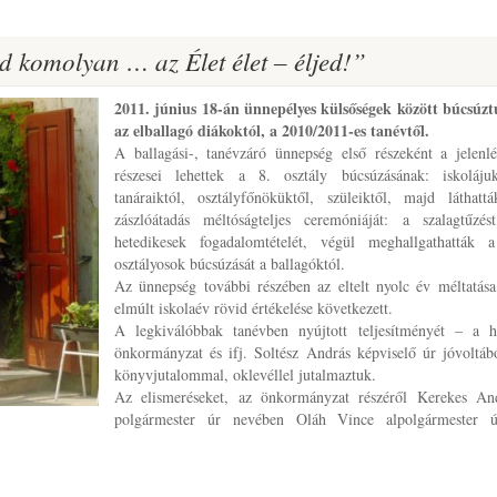
dd komolyan … az Élet élet – éljed!”
2011. június 18-án ünnepélyes külsőségek között búcsúz
az elballagó diákoktól, a 2010/2011-es tanévtől.
A ballagási-, tanévzáró ünnepség első részeként a jelenl
részesei lehettek a 8. osztály búcsúzásának: iskolájuk
tanáraiktól, osztályfőnöküktől, szüleiktől, majd láthatt
zászlóátadás méltóságteljes ceremóniáját: a szalagtűzés
hetedikesek fogadalomtételét, végül meghallgathatták 
osztályosok búcsúzását a ballagóktól.
Az ünnepség további részében az eltelt nyolc év méltatása
elmúlt iskolaév rövid értékelése következett.
A legkiválóbbak tanévben nyújtott teljesítményét – a h
önkormányzat és ifj. Soltész András képviselő úr jóvoltáb
könyvjutalommal, oklevéllel jutalmaztuk.
Az elismeréseket, az önkormányzat részéről Kerekes An
polgármester úr nevében Oláh Vince alpolgármester ú