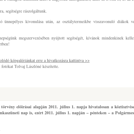
a, segítségre rászolgáltunk.
zló ünnepélyes kivonulása után, az osztálytermeikbe visszavonuló diákok v
nepségünk megszervezésében nyújtott segítségét, kívánok mindenkinek kell
etben!
lódó képgalériánkat erre a hivatkozásra kattintva >>
 fotókat Tolvaj Lászlóné készítette.
törvény előírásai alapján 2011. július 1. napja hivatalosan a köztisztvis
nkaszüneti nap is, ezért 2011. július 1. napján – pénteken – a Polgármes
.