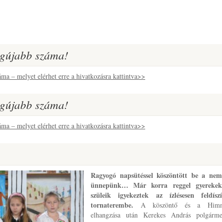
legújabb száma!
áma – melyet elérhet erre a hivatkozásra kattintva>>
legújabb száma!
áma – melyet elérhet erre a hivatkozásra kattintva>>
Ragyogó napsütéssel köszöntött be a nem
ünnepünk… Már korra reggel gyerekek
szüleik igyekeztek az ízlésesen feldíszí
tornaterembe.
A köszöntő és a Himn
elhangzása után Kerekes András polgárme