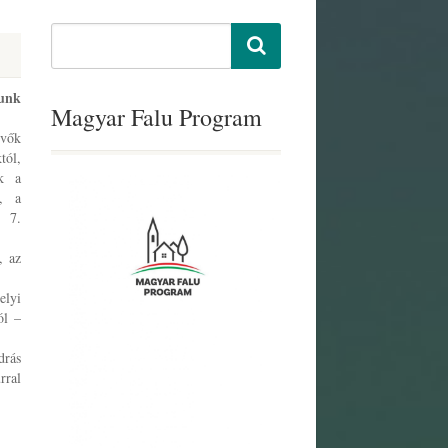
tunk
Magyar Falu Program
évők
tól,
ák a
t, a
a 7.
, az
elyi
ól –
drás
rral