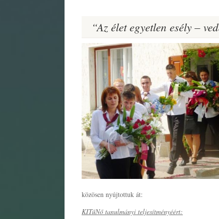
“Az élet egyetlen esély – ve
közösen nyújtottuk át:
KITűNő tanulmányi teljesítményéért: