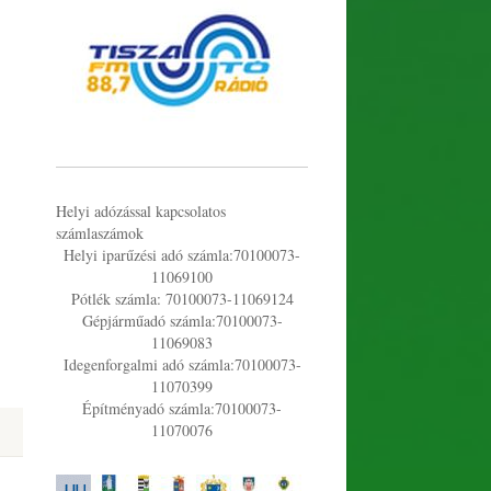
Helyi adózással kapcsolatos
számlaszámok
Helyi iparűzési adó számla:70100073-
11069100
Pótlék számla: 70100073-11069124
Gépjárműadó számla:70100073-
11069083
Idegenforgalmi adó számla:70100073-
11070399
Építményadó számla:70100073-
11070076