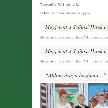
Tiszaszőlős, 2011. június 28.
Debrődiné Zoboki Magdolna jegyző
Megjelent a Szőlősi Hírek 
Megjelent a Tiszaszőlősi Hírek 2011. márciusi sz
Megjelent a Szőlősi Hírek 
Megjelent a Tiszaszőlősi Hírek 2011. márciusi sz
“Áldom drága hazámat…”