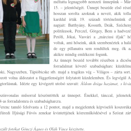
méltatta legnagyobb nemzeti ünnepünk – Már
15. – jelentőségét. Ünnepi beszéde első rész
hosszan sorolta azoknak a neveit, akik tolla
karddal írták 19. századi történelmünk d
napjait: Batthyány, Kossuth, Deák, Széchen
politikusok, Perczel, Görgey, Bem a hadvezé
Petőfi, Jókai, Vasvári a „márciusi ifjak” h
voltak, ami hőseink, akik szembenéztek a halál
de egy pillanatra sem rendültek meg. ők a
akikre mindig emlékezni fogunk.
Az ünnepi beszéd további részében a dicsős
forradalmat követő szabadságharc küzdelme
iski, Nagyszeben, Tápióbicske stb. majd a tragikus vég – Világos – zárta sort
ozott volna áldozatot a függetlenségért folytatott küzdelemben. És legvégül A
gtorlásnak. Idézte egy kivégzett utolsó szavait:
Áldom drága hazámat, s kív
zínvonalas műsorral köszöntötték az ünnepet. Énekkel, tánccal, jelenetek
8-as forradalomra és szabadságharcra.
Ferenc tanuló felolvasta a 12 pontot, majd a megjelentek képviselői koszorúka
füredi Ifjúsági Fúvós zenekar kvintettjének közreműködésével a Szózat zár
szült fotókat Gönczi Ágnes és Oláh Vince készítette.