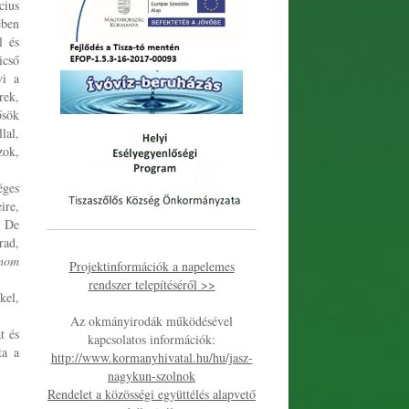
cius
ében
l és
icső
yi a
rek,
ősök
lal,
zok,
éges
ire,
. De
rad,
ánom
Projektinformációk a napelemes
rendszer telepítéséről >>
kel,
Az okmányirodák működésével
t és
kapcsolatos információk:
ta a
http://www.kormanyhivatal.hu/hu/jasz-
nagykun-szolnok
Rendelet a közösségi együttélés alapvető